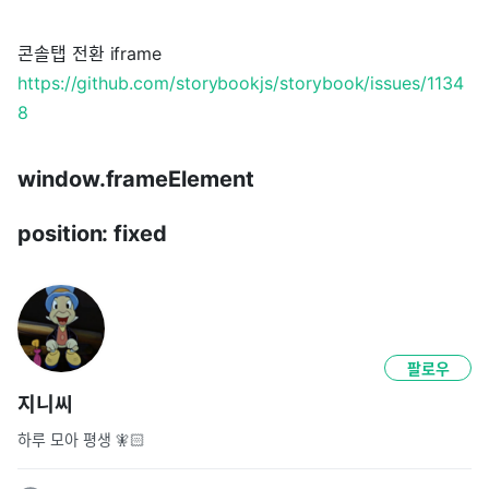
콘솔탭 전환 iframe
https://github.com/storybookjs/storybook/issues/1134
8
window.frameElement
position: fixed
팔로우
지니씨
하루 모아 평생 🧚🏻