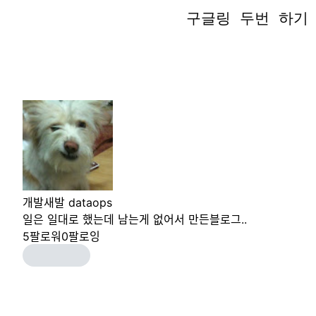
구글링 두번 하기
구글링 두번 하기
개발새발 dataops
일은 일대로 했는데 남는게 없어서 만든블로그..
5
팔로워
0
팔로잉