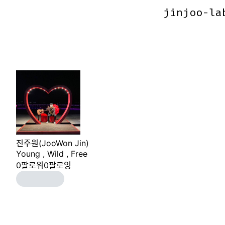
jinjoo-la
jinjoo-la
진주원(JooWon Jin)
Young , Wild , Free
0
팔로워
0
팔로잉