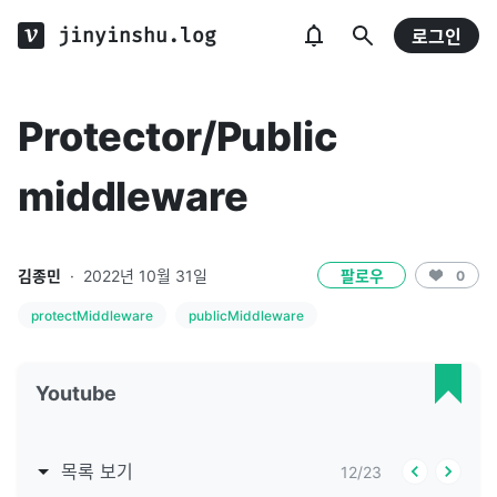
jinyinshu.log
로그인
Protector/Public
middleware
김종민
·
2022년 10월 31일
팔로우
0
protectMiddleware
publicMiddleware
Youtube
목록 보기
12
/
23