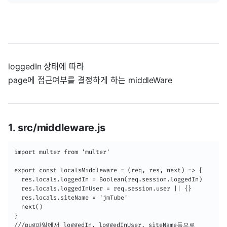
loggedIn 상태에 따라
page에 접근여부를 결정하게 하는 middleWare
1. src/middleware.js
import multer from 'multer'

export const localsMiddleware = (req, res, next) => {

  res.locals.loggedIn = Boolean(req.session.loggedIn)

  res.locals.loggedInUser = req.session.user || {}

  res.locals.siteName = 'jmTube'

  next()

}

///pug파일에서 loggedIn, loggedInUser, siteName등으로
