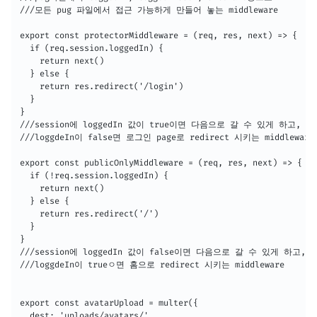
///모든 pug 파일에서 접근 가능하게 만들어 놓는 middleware

export const protectorMiddleware = (req, res, next) => {

  if (req.session.loggedIn) {

    return next()

  } else {

    return res.redirect('/login')

  }

}

///session에 loggedIn 값이 true이면 다음으로 갈 수 있게 하고,

///loggdeIn이 false면 로그인 page로 redirect 시키는 middleware

export const publicOnlyMiddleware = (req, res, next) => {

  if (!req.session.loggedIn) {

    return next()

  } else {

    return res.redirect('/')

  }

}

///session에 loggedIn 값이 false이면 다음으로 갈 수 있게 하고,

///loggdeIn이 trueㅇ면 홈으로 redirect 시키는 middleware

export const avatarUpload = multer({

  dest: 'uploads/avatars/',
