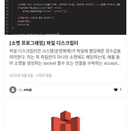
[소켓 프로그래밍] 파일 디스크립터
파일 디스크립터란 시스템(운영체제)가 파일에 할당해준 정수값을
의미한다. 이는 꼭 파일만이 아니라 소켓에도 해당하는데, 예를 들
어 소켓을 생성하는 socket 함수 또는 연결을 수락하는 accept
함수의 반환값 또한 파일 디스크립터값인 정수이며, 이는 포트번호
에 해당
...
2021년 8월 6일
·
1
개의 댓글
by
minji
1