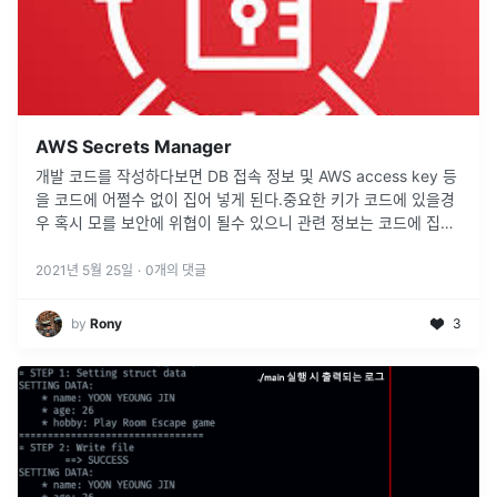
AWS Secrets Manager
개발 코드를 작성하다보면 DB 접속 정보 및 AWS access key 등
을 코드에 어쩔수 없이 집어 넣게 된다.중요한 키가 코드에 있을경
우 혹시 모를 보안에 위협이 될수 있으니 관련 정보는 코드에 집어
넣지 않고 환경변수를 통해 관리해주는게 좋다. 아래는 ECS 사용
시
...
2021년 5월 25일
·
0
개의 댓글
by
Rony
3