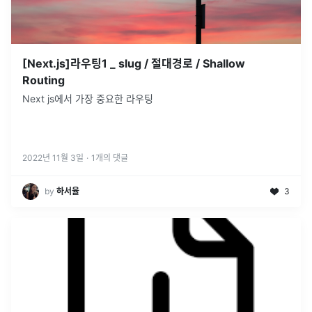
[Next.js]라우팅1 _ slug / 절대경로 / Shallow
Routing
Next js에서 가장 중요한 라우팅
2022년 11월 3일
·
1
개의 댓글
by
하서율
3