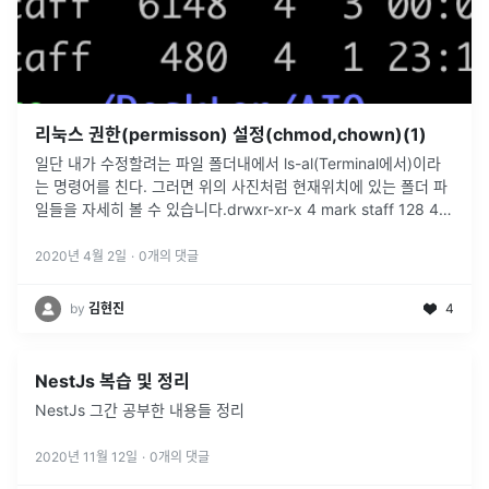
리눅스 권한(permisson) 설정(chmod,chown)(1)
일단 내가 수정할려는 파일 폴더내에서 ls-al(Terminal에서)이라
는 명령어를 친다. 그러면 위의 사진처럼 현재위치에 있는 폴더 파
일들을 자세히 볼 수 있습니다.drwxr-xr-x 4 mark staff 128 4 3
0066.위에 있는 문구를 하나씩 분석을 해보
...
2020년 4월 2일
·
0
개의 댓글
by
김현진
4
NestJs 복습 및 정리
NestJs 그간 공부한 내용들 정리
2020년 11월 12일
·
0
개의 댓글