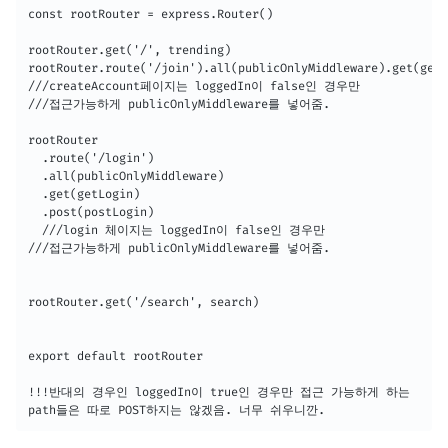
const rootRouter = express.Router()

rootRouter.get('/', trending)

rootRouter.route('/join').all(publicOnlyMiddleware).get(getJ
///createAccount페이지는 loggedIn이 false인 경우만 

///접근가능하게 publicOnlyMiddleware를 넣어줌.

rootRouter

  .route('/login')

  .all(publicOnlyMiddleware)

  .get(getLogin)

  .post(postLogin)

  ///login 체이지는 loggedIn이 false인 경우만 

///접근가능하게 publicOnlyMiddleware를 넣어줌.

rootRouter.get('/search', search)

export default rootRouter

!!!반대의 경우인 loggedIn이 true인 경우만 접근 가능하게 하는

path들은 따로 POST하지는 않겠음. 너무 쉬우니깐.