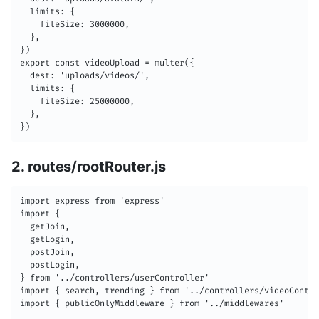
  limits: {

    fileSize: 3000000,

  },

})

export const videoUpload = multer({

  dest: 'uploads/videos/',

  limits: {

    fileSize: 25000000,

  },

})
2. routes/rootRouter.js
import express from 'express'

import {

  getJoin,

  getLogin,

  postJoin,

  postLogin,

} from '../controllers/userController'

import { search, trending } from '../controllers/videoContro
import { publicOnlyMiddleware } from '../middlewares'
