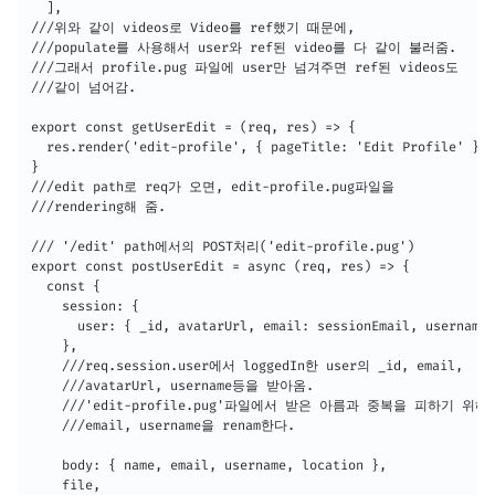
  ],

///위와 같이 videos로 Video를 ref했기 때문에, 

///populate를 사용해서 user와 ref된 video를 다 같이 불러줌.

///그래서 profile.pug 파일에 user만 넘겨주면 ref된 videos도

///같이 넘어감.

export const getUserEdit = (req, res) => {

  res.render('edit-profile', { pageTitle: 'Edit Profile' })

}

///edit path로 req가 오면, edit-profile.pug파일을 

///rendering해 줌.

/// '/edit' path에서의 POST처리('edit-profile.pug')

export const postUserEdit = async (req, res) => {

  const {

    session: {

      user: { _id, avatarUrl, email: sessionEmail, username:
    },

    ///req.session.user에서 loggedIn한 user의 _id, email,

    ///avatarUrl, username등을 받아옴.

    ///'edit-profile.pug'파일에서 받은 아름과 중복을 피하기 위해

    ///email, username을 renam한다.

    body: { name, email, username, location },

    file,
