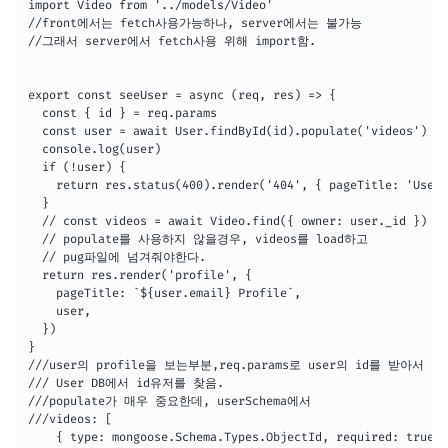
import Video from '../models/Video'

//front에서는 fetch사용가능하나, server에서는 불가능

//그래서 server에서 fetch사용 위해 import함.

export const seeUser = async (req, res) => {

  const { id } = req.params

  const user = await User.findById(id).populate('videos')

  console.log(user)

  if (!user) {

    return res.status(400).render('404', { pageTitle: 'User 
  }

  // const videos = await Video.find({ owner: user._id })

  // populate를 사용하지 않을경우, videos를 load하고 

  // pug파일에 넘겨줘야한다.

  return res.render('profile', {

    pageTitle: `${user.email} Profile`,

    user,

  })

}

///user의 profile을 보는부분,req.params로 user의 id를 받아서

/// User DB에서 id유저를 찾음.

///populate가 매우 중요한데, userSchema에서

///videos: [

    { type: mongoose.Schema.Types.ObjectId, required: true, 