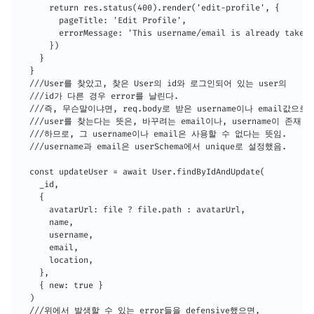
      return res.status(400).render('edit-profile', {

        pageTitle: 'Edit Profile',

        errorMessage: 'This username/email is already taken'
      })

    }

  }

  ///User를 찾았고, 찾은 User의 id와 로그인되어 있는 user의

  ///id가 다른 경우 error를 날린다.

  ///즉, 무슨말이냐면, req.body로 받은 username이나 email값으로

  ///user를 찾는다는 뜻은, 바꾸려는 email이나, username이 존재

  ///하므로, 그 username이나 email은 사용할 수 없다는 뜻임.

  ///username과 email은 userSchema에서 unique로 설정했음.

  const updateUser = await User.findByIdAndUpdate(

    _id,

    {

      avatarUrl: file ? file.path : avatarUrl,

      name,

      username,

      email,

      location,

    },

    { new: true }

  )

  ///위에서 발생할 수 있는 error들을 defensive했으면, 
