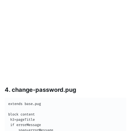
4. change-password.pug
extends base.pug

block content 

 h3=pageTitle

 if errorMessage 

     span=errorMessage
