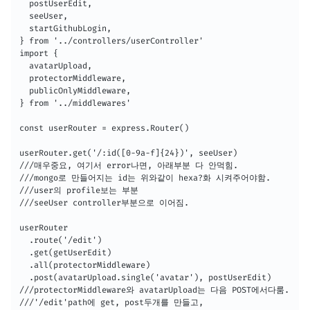
  postUserEdit,

  seeUser,

  startGithubLogin,

} from '../controllers/userController'

import {

  avatarUpload,

  protectorMiddleware,

  publicOnlyMiddleware,

} from '../middlewares'

const userRouter = express.Router()

userRouter.get('/:id([0-9a-f]{24})', seeUser)

///매우중요, 여기서 error나면, 아래부분 다 안먹힘.

///mongo로 만들어지는 id는 위와같이 hexa?화 시켜주어야함.

///user의 profile보는 부분

///seeUser controller부분으로 이어짐.

userRouter

  .route('/edit')

  .get(getUserEdit)

  .all(protectorMiddleware)

  .post(avatarUpload.single('avatar'), postUserEdit)

///protectorMiddleware와 avatarUpload는 다음 POST에서다룸.

///'/edit'path에 get, post두개를 만들고,
