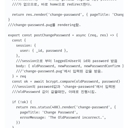
  ///가 없으므로, 바로 home으로 redirect한다.

  return res.render('change-password', { pageTitle: 'Change 
}

///change-password.pug를 rendering함.

export const postChangePassword = async (req, res) => {

  const {

    session: {

      user: { _id, password },

    },

    ///session으로 부터 loggedInUser의 id와 password 받음

    body: { oldPassword, newPassword, newPasswordConfirm },

    ///'change-password.pug'에서 입력된 값을 받음.

  } = req

  const ok = await bcrypt.compare(oldPassword, password)

  ///session의 password값과 'change-password'에서 입력된

  ///oldPassword 값이 같을때만, 아래로 진행시킴.

  if (!ok) {

    return res.status(400).render('change-password', {

      pageTitle: 'Change Password',

      errorMessage: 'The OldPassword incorrect.',

    })

  }
