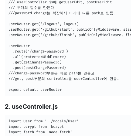
/// userController.js에 getUserEdit, postUserEdit 

/// 두개의 함수를 만든다

///password change는 복잡해서 아래에 다른 path로 만듬.

userRouter.get('/logout', logout)

userRouter.get('/github/start', publicOnlyMiddleware, startG
userRouter.get('/github/finish', publicOnlyMiddleware, finis
userRouter

  .route('/change-password')

  .all(protectorMiddleware)

  .get(getChangePassword)

  .post(postChangePassword)

///change-password부분은 따로 path를 만들고

///get, post부분의 controller를 userController에 만듬.

export default userRouter
2. useController.js
import User from '../models/User'

import bcrypt from 'bcrypt'

import fetch from 'node-fetch'
