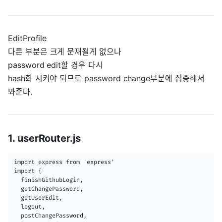
EditProfile
다른 부분은 크게 문재될게 없으나
password edit할 경우 다시
hash화 시켜야 되므로 password change부분에 집중해서
봐준다.
1. userRouter.js
import express from 'express'

import {

  finishGithubLogin,

  getChangePassword,

  getUserEdit,

  logout,

  postChangePassword,
