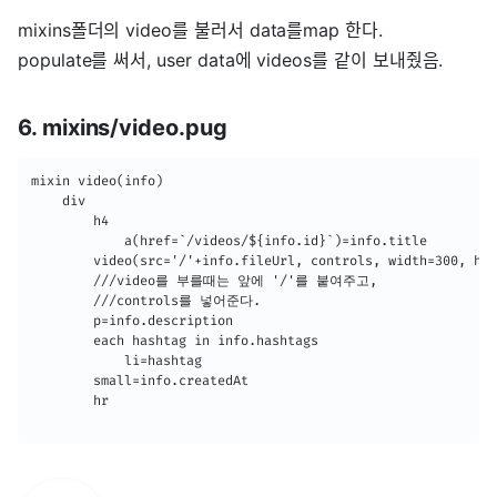
mixins폴더의 video를 불러서 data를map 한다.
populate를 써서, user data에 videos를 같이 보내줬음.
6. mixins/video.pug
mixin video(info)

    div 

        h4

            a(href=`/videos/${info.id}`)=info.title

        video(src='/'+info.fileUrl, controls, width=300, hei
        ///video를 부를때는 앞에 '/'를 붙여주고, 

        ///controls를 넣어준다.

        p=info.description

        each hashtag in info.hashtags 

            li=hashtag

        small=info.createdAt

        hr  
