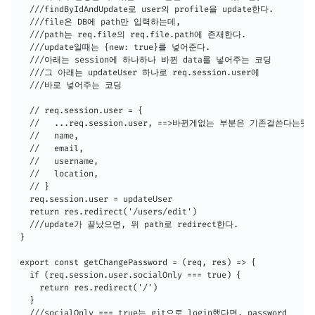
  ///findByIdAndUpdate로 user의 profile을 update한다.

  ///file은 DB에 path만 입력하는데,

  ///path는 req.file의 req.file.path에 존재한다.

  ///update일때는 {new: true}를 넣어준다.

  ///아래는 session에 하나하나 바뀐 data를 넣어주는 코딩

  ///그 아래는 updateUser 하나로 req.session.user에 

  ///바로 넣어주는 코딩

  // req.session.user = {

  //   ...req.session.user, ==>바뀐게없는 부분은 기존걸쓴다는뜻.

  //   name,

  //   email,

  //   username,

  //   location,

  // }

  req.session.user = updateUser

  return res.redirect('/users/edit')

  ///update가 끝났으면, 위 path로 redirect한다.

}

export const getChangePassword = (req, res) => {

  if (req.session.user.socialOnly === true) {

    return res.redirect('/')

  }

  ///socialOnly === true는 git으로 login했다면, password
