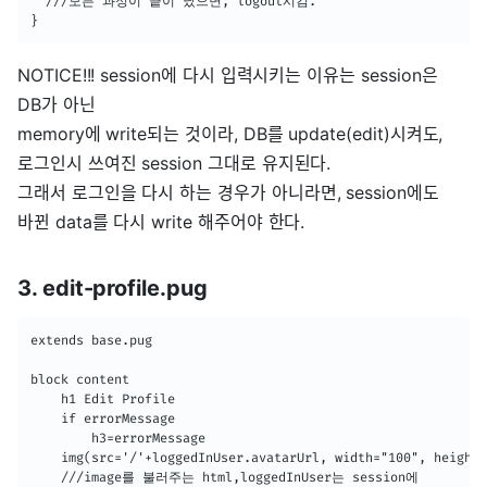
  ///모든 과정이 끝이 났으면, logout시킴.

}
NOTICE!!! session에 다시 입력시키는 이유는 session은
DB가 아닌
memory에 write되는 것이라, DB를 update(edit)시켜도,
로그인시 쓰여진 session 그대로 유지된다.
그래서 로그인을 다시 하는 경우가 아니라면, session에도
바뀐 data를 다시 write 해주어야 한다.
3. edit-profile.pug
extends base.pug

block content 

    h1 Edit Profile

    if errorMessage 

        h3=errorMessage

    img(src='/'+loggedInUser.avatarUrl, width="100", height=
    ///image를 불러주는 html,loggedInUser는 session에
