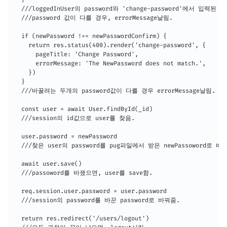
  ///loggedInUser의 password와 'change-password'에서 입력된

  ///password 값이 다를 경우, errorMessage날림.

  if (newPassword !== newPasswordConfirm) {

    return res.status(400).render('change-password', {

      pageTitle: 'Change Password',

      errorMessage: 'The NewPassword does not match.',

    })

  }

  ///바꿀려는 두개의 password값이 다를 경우 errorMessage날림.

  const user = await User.findById(_id)

  ///session의 id값으로 user를 찾음.

  user.password = newPassword

  ///찾은 user의 password를 pug파일에서 받은 newPassoword로 바꿈
  await user.save()

  ///passoword를 바꿨으면, user를 save함.

  req.session.user.password = user.password

  ///session의 password를 바꾼 password로 바꿔줌.

  return res.redirect('/users/logout')
