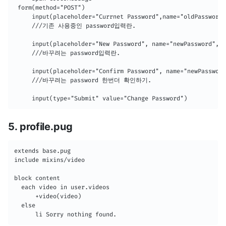
 form(method="POST")

     input(placeholder="Currnet Password",name="oldPassword"
     ///기존 사용중인 password입력란.

     input(placeholder="New Password", name="newPassword", t
     ///바꾸려는 password입력란.

     input(placeholder="Confirm Password", name="newPassword
     ///바꾸려는 password 한번더 확인하기.

     input(type="Submit" value="Change Password")
5. profile.pug
extends base.pug

include mixins/video

block content 

  each video in user.videos 

      +video(video)

  else 

      li Sorry nothing found.