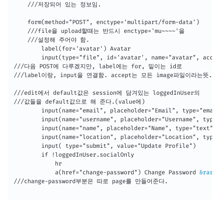
    ///저장되어 있는 정보임.

    form(method="POST", enctype='multipart/form-data')

    ///file을 upload할때는 반드시 enctype='mu~~~~'을

    ///설정해 주어야 함.

        label(for='avatar') Avatar

        input(type="file", id='avatar', name="avatar", accep
///다음 POST에 다루겠지만, label에는 for, 밑이는 id로

///label이랑, input을 연결함. accept는 모든 image파일이라는뜻.

///edit에서 default값은 session에 담겨있는 loggedInUser의

///값들을 default값으로 해 준다.(value에)

        input(name="email", placeholder="Email", type="email
        input(name="username", placeholder="Username", type=
        input(name="name", placeholder="Name", type="text", 
        input(name="location", placeholder="Location", type=
        input( type="submit", value="Update Profile")

        if !loggedInUser.socialOnly

            hr

            a(href="change-password") Change Password 
&rarr;
///change-password부분은 따로 page를 만들어준다.
