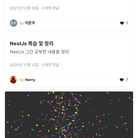
2021년 10월 16일
·
0
개의 댓글
by
이준우
1
NestJs 복습 및 정리
NestJs 그간 공부한 내용들 정리
2020년 11월 12일
·
0
개의 댓글
by
Harry
7