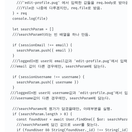
    ///'edit-profile.pug' 에서 입력한 값들을 req.body로 받아옴.

    ///file은 나중에 다루겠지만, req.file로 받음.

  } = req

  console.log(file)

  let searchParam = []

  ///searchParam이라는 빈 배열을 하나 만듬.

  if (sessionEmail !== email) {

    searchParam.push({ email })

  }

  ///loggedIn된 user의 email값과 'edit-profile.pug'에서 입력된

 ///email 값이 다른 경우에만, searchParam에 담는다. 

  if (sessionUsername !== username) {

    searchParam.push({ username })

  }

 ///loggedIn된 user의 username값과 'edit-profile.pug'에서 입력
 ///username값이 다른 경우에만, searchParam에 담는다. 

  ///searchParams에 뭔가가 담겼을때만, 아래부분을 실행.

  if (searchParam.length > 0) {

    const foundUser = await User.findOne({ $or: searchParam 
    ///searchParam에 담긴 값으로 user를 찾는다.

    if (foundUser && String(foundUser._id) !== String(_id)) 