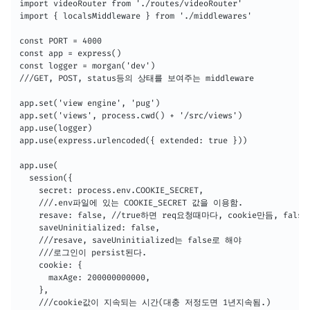
import videoRouter from './routes/videoRouter'

import { localsMiddleware } from './middlewares'

const PORT = 4000

const app = express()

const logger = morgan('dev')

///GET, POST, status등의 상태를 보여주는 middleware

app.set('view engine', 'pug')

app.set('views', process.cwd() + '/src/views')

app.use(logger)

app.use(express.urlencoded({ extended: true }))

app.use(

  session({

    secret: process.env.COOKIE_SECRET, 

    ///.env파일에 있는 COOKIE_SECRET 값을 이용함.

    resave: false, //true하면 req요청때마다, cookie만듬, fals
    saveUninitialized: false,

    ///resave, saveUninitialized는 false로 해야 

    ///로그인이 persist된다.

    cookie: {

      maxAge: 200000000000,

    },

    ///cookie값이 지속되는 시간(대충 저정도면 1년지속됨.)
