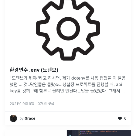
환경변수 .env (도텐브)
' 도텐브가 뭐야 '라고 하시면, 제가 dotenv를 처음 접했을 때 발음
했던 ... 것..닷인줄은 몰랐죠...청첩장 프로젝트를 진행할 때, api
key를 깃허브에 함부로 올리면 안된다는말을 들었었다. 그래서 그
때 당시에 dotenv를 처음 접하게 되었고,프로젝트를
...
2021년 9월 9일
·
0
개의 댓글
by
Grace
6