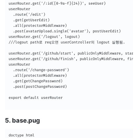
userRouter.get('/:id([0-9a-f]{24})', seeUser)

userRouter

  .route('/edit')

  .get(getUserEdit)

  .all(protectorMiddleware)

  .post(avatarUpload.single('avatar'), postUserEdit)

userRouter.get('/logout', logout)

///logout path로 req오면 userController의 logout 실행됨.

userRouter.get('/github/start', publicOnlyMiddleware, startG
userRouter.get('/github/finish', publicOnlyMiddleware, finis
userRouter

  .route('/change-password')

  .all(protectorMiddleware)

  .get(getChangePassword)

  .post(postChangePassword)

export default userRouter

5. base.pug
doctype html 
