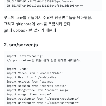
GH_CLIENT=92bcfd75e0bd155308f8qwdfwe****

GH_SECRET=a4509e19b8c831238e4bf88e18d6195*&***
루트에 .env를 만들어서 주요한 환경변수들을 담아놓음.
그리고 gitignore에 .env를 포함시켜 준다.
git에 upload되면 않되기 때문에
2. src/server.js
import 'dotenv/config' 

///npm i dotenv한 것을 위와 같은 형태로 불러준다.

import './db'

import Video from './models/Video'

import User from './models/User'

import express from 'express'

import session from 'express-session'

import MongoStore from 'connect-mongo'

import morgan from 'morgan'

import rootRouter from './routes/rootRouter'

import userRouter from './routes/userRouter'
