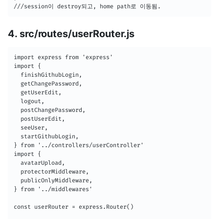
///session이 destroy되고, home path로 이동됨.
4. src/routes/userRouter.js
import express from 'express'

import {

  finishGithubLogin,

  getChangePassword,

  getUserEdit,

  logout,

  postChangePassword,

  postUserEdit,

  seeUser,

  startGithubLogin,

} from '../controllers/userController'

import {

  avatarUpload,

  protectorMiddleware,

  publicOnlyMiddleware,

} from '../middlewares'

const userRouter = express.Router()
