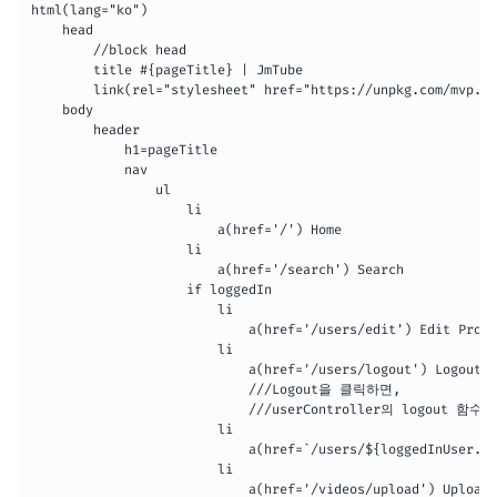
html(lang="ko")

    head 

        //block head

        title #{pageTitle} | JmTube

        link(rel="stylesheet" href="https://unpkg.com/mvp.cs
    body 

        header 

            h1=pageTitle

            nav 

                ul 

                    li 

                        a(href='/') Home

                    li    

                        a(href='/search') Search

                    if loggedIn 

                        li    

                            a(href='/users/edit') Edit Profi
                        li    

                            a(href='/users/logout') Logout

                            ///Logout을 클릭하면, 

                            ///userController의 logout 함
                        li    

                            a(href=`/users/${loggedInUser._i
                        li 

                            a(href='/videos/upload') Upload 