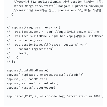
    ///web에서 F12 application으로 가면 session만료날짜 나옴.

    store: MongoStore.create({ mongoUrl: process.env.DB_URL 
    ///session을 save하는 장소, process.env.DB_URL을 이용함.

  })

)

// app.use((req, res, next) => {

//   res.locals.sexy = 'you' //pug파일에서 sexy로 접근가능

//   res.locals.siteName = 'jmTube' //pug파일에서 siteName
//   console.log(res)

//   res.sessionStore.all((error, sessions) => {

//     console.log(sessions)

//     next()

//   })

// })

app.use(localsMiddleware)

app.use('/uploads', express.static('uploads'))

app.use('/', rootRouter)

app.use('/videos', videoRouter)

app.use('/users', userRouter)

app.listen(PORT, () => console.log('Server start in 4000'))
