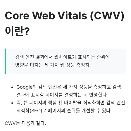
Core Web Vitals (CWV)
이란?
검색 엔진 결과에서 웹사이트가 표시되는 순위에
영향을 미치는 세 가지 웹 성능 측정치
Google의 검색 엔진은 세 가지 성능을 측정하고 검색
결과에 표시할 페이지를 결정하는 데 반영한다.
즉, 웹 페이지의 핵심 웹 바이탈을 최적화하면 검색 엔진
최적화(SEO)로 페이지의 순위를 개선할 수 있다.
CWV는 다음과 같다.