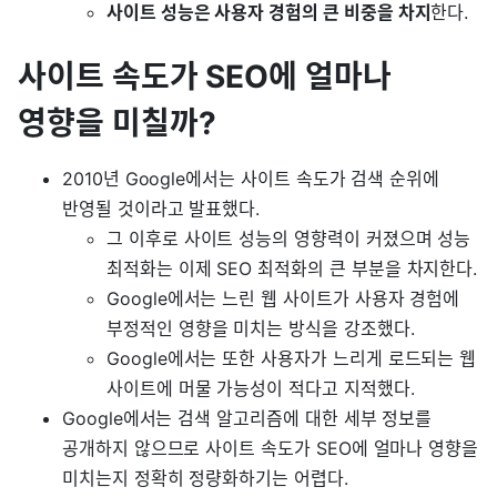
사이트 성능은 사용자 경험의 큰 비중을 차지
한다.
사이트 속도가 SEO에 얼마나
영향을 미칠까?
2010년 Google에서는 사이트 속도가 검색 순위에
반영될 것이라고 발표했다.
그 이후로 사이트 성능의 영향력이 커졌으며 성능
최적화는 이제 SEO 최적화의 큰 부분을 차지한다.
Google에서는 느린 웹 사이트가 사용자 경험에
부정적인 영향을 미치는 방식을 강조했다.
Google에서는 또한 사용자가 느리게 로드되는 웹
사이트에 머물 가능성이 적다고 지적했다.
Google에서는 검색 알고리즘에 대한 세부 정보를
공개하지 않으므로 사이트 속도가 SEO에 얼마나 영향을
미치는지 정확히 정량화하기는 어렵다.