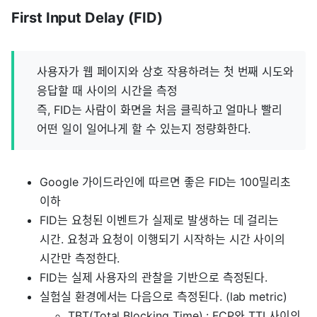
First Input Delay (FID)
사용자가 웹 페이지와 상호 작용하려는 첫 번째 시도와
응답할 때 사이의 시간을 측정
즉, FID는 사람이 화면을 처음 클릭하고 얼마나 빨리
어떤 일이 일어나게 할 수 있는지 정량화한다.
Google 가이드라인에 따르면 좋은 FID는 100밀리초
이하
FID는 요청된 이벤트가 실제로 발생하는 데 걸리는
시간. 요청과 요청이 이행되기 시작하는 시간 사이의
시간만 측정한다.
FID는 실제 사용자의 관찰을 기반으로 측정된다.
실험실 환경에서는 다음으로 측정된다. (lab metric)
TBT(Total Blocking Time) : FCP와 TTI 사이의