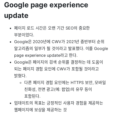
Google page experience
update
페이지 로드 시간은 오랜 기간 SEO의 중요한
부분이었다.
Google은 2020년에 CWV가 2021년 중반부터 순위
알고리즘의 일부가 될 것이라고 발표했다. 이를 Google
page experience update라고 한다.
Google은 페이지의 검색 순위를 결정하는 데 도움이
되는 페이지 경험 요인에 CWV가 포함될 것이라고
밝혔다.
다른 페이지 경험 요인에는 HTTPS 보안, 모바일
친화성, 전면 광고(예: 팝업)의 유무 등이
포함된다.
업데이트의 목표는 긍정적인 사용자 경험을 제공하는
웹페이지에 보상을 제공하는 것