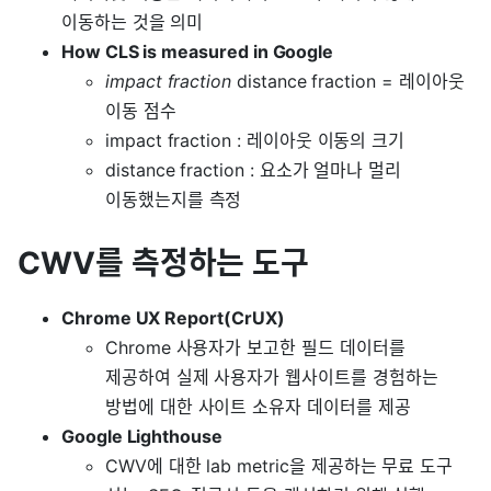
이동하는 것을 의미
How CLS is measured in Google
impact fraction
distance fraction = 레이아웃
이동 점수
impact fraction : 레이아웃 이동의 크기
distance fraction : 요소가 얼마나 멀리
이동했는지를 측정
CWV를 측정하는 도구
Chrome UX Report(CrUX)
Chrome 사용자가 보고한 필드 데이터를
제공하여 실제 사용자가 웹사이트를 경험하는
방법에 대한 사이트 소유자 데이터를 제공
Google Lighthouse
CWV에 대한 lab metric을 제공하는 무료 도구