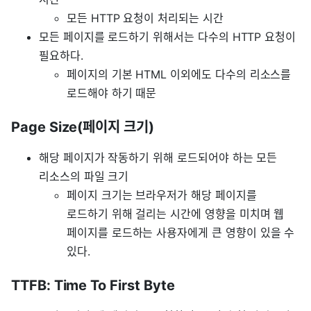
모든 HTTP 요청이 처리되는 시간
모든 페이지를 로드하기 위해서는 다수의 HTTP 요청이
필요하다.
페이지의 기본 HTML 이외에도 다수의 리소스를
로드해야 하기 때문
Page Size(페이지 크기)
해당 페이지가 작동하기 위해 로드되어야 하는 모든
리소스의 파일 크기
페이지 크기는 브라우저가 해당 페이지를
로드하기 위해 걸리는 시간에 영향을 미치며 웹
페이지를 로드하는 사용자에게 큰 영향이 있을 수
있다.
TTFB: Time To First Byte