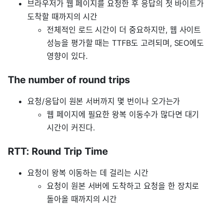
브라우저가 웹 페이지를 요청한 후 응답의 첫 바이트가
도착할 때까지의 시간
전체적인 로드 시간이 더 중요하지만, 웹 사이트
성능을 평가할 때는 TTFB도 고려되며, SEO에도
영향이 있다.
The number of round trips
요청/응답이 원본 서버까지 몇 번이나 오가는가
웹 페이지에 필요한 왕복 이동수가 많다면 대기
시간이 커진다.
RTT: Round Trip Time
요청이 왕복 이동하는 데 걸리는 시간
요청이 원본 서버에 도착하고 요청을 한 장치로
돌아올 때까지의 시간