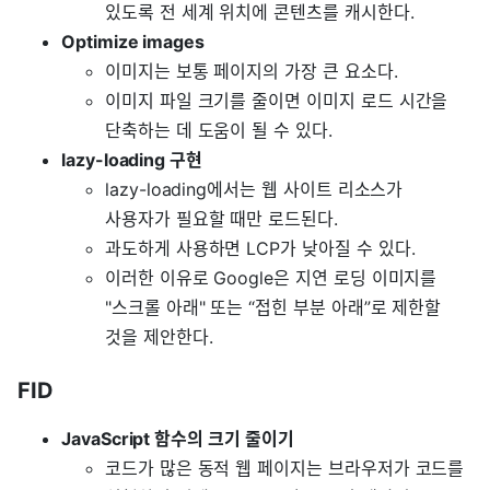
있도록 전 세계 위치에 콘텐츠를 캐시한다.
Optimize images
이미지는 보통 페이지의 가장 큰 요소다.
이미지 파일 크기를 줄이면 이미지 로드 시간을
단축하는 데 도움이 될 수 있다.
lazy-loading 구현
lazy-loading에서는 웹 사이트 리소스가
사용자가 필요할 때만 로드된다.
과도하게 사용하면 LCP가 낮아질 수 있다.
이러한 이유로 Google은 지연 로딩 이미지를
"스크롤 아래" 또는 “접힌 부분 아래”로 제한할
것을 제안한다.
FID
JavaScript 함수의 크기 줄이기
코드가 많은 동적 웹 페이지는 브라우저가 코드를