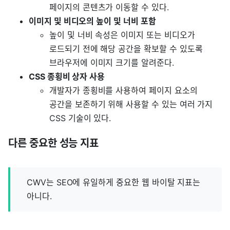
페이지의 콘텐츠가 이동할 수 있다.
이미지 및 비디오의 높이 및 너비 포함
높이 및 너비 속성은 이미지 또는 비디오가
로드되기 전에 해당 공간을 확보할 수 있도록
브라우저에 이미지 크기를 알려준다.
CSS 종횡비 상자 사용
개발자가 종횡비를 사용하여 페이지 요소의
공간을 보존하기 위해 사용할 수 있는 여러 가지
CSS 기술이 있다.
다른 중요한 성능 지표
CWV는 SEO에 유일하게 중요한 웹 바이탈 지표는
아니다.