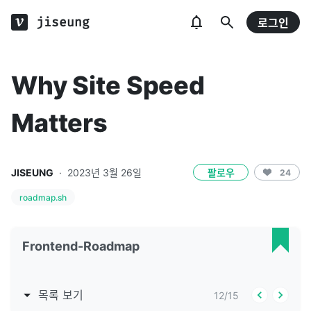
jiseung
로그인
Why Site Speed
Matters
JISEUNG
·
2023년 3월 26일
팔로우
24
roadmap.sh
Frontend-Roadmap
목록 보기
12
/
15