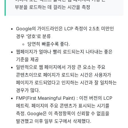
부분을 로드하는 데 걸리는 시간을 측정
Google의 가이드라인은 LCP 측정이 2.5초 미만인
경우 '양호'로 분류
당연히 빠를수록 좋다.
웹페이지가 얼마나 빨리 로드되는지 나타내는 좋은
기준을 제공
일반적으로 웹 페이지에서 가장 큰 요소는 주요
콘텐츠이므로 페이지가 로드되는 시간은 사용자가
페이지가 로드되었다고 인지하는 시간과 잘 일치하는
경우가 많다.
FMP(First Meaningful Paint) : 이전 버전의 LCP
메트릭. 페이지의 주요 콘텐츠가 표시되는 시기를
측정. Google은 이 측정항목이 신뢰할 수 없음을
발견했고 이후 일부 도구에서 삭제했다.