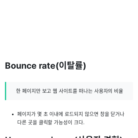
Bounce rate(이탈률)
한 페이지만 보고 웹 사이트를 떠나는 사용자의 비율
페이지가 몇 초 이내에 로드되지 않으면 창을 닫거나
다른 곳을 클릭할 가능성이 크다.