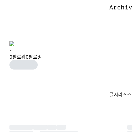
Archi
Archi
-
0
팔로워
0
팔로잉
글
시리즈
소