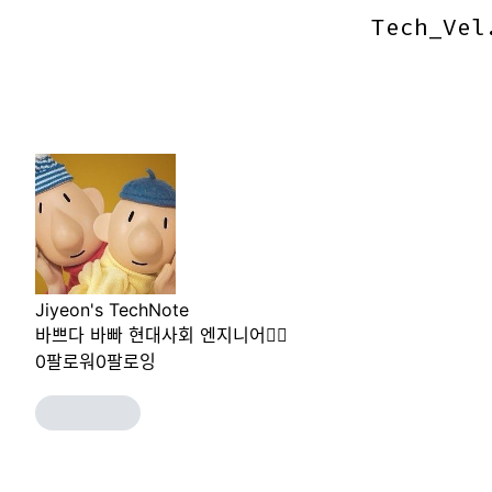
Tech_Vel
Tech_Vel
Jiyeon's TechNote
바쁘다 바빠 현대사회 엔지니어🙋‍♀️
0
팔로워
0
팔로잉