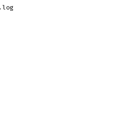
.log
.log