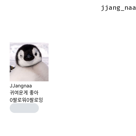
jjang_na
jjang_na
JJangnaa
귀여운게 좋아
0
팔로워
0
팔로잉