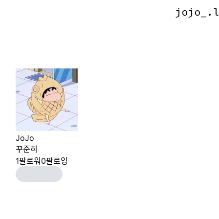
jojo_.
jojo_.
JoJo
꾸준히
1
팔로워
0
팔로잉