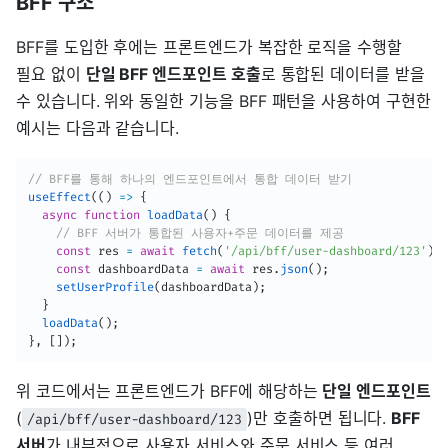
BFF 구조
BFF를 도입한 후에는 프론트엔드가 복잡한 로직을 수행할
필요 없이
단일 BFF 엔드포인트 호출
로 통합된 데이터를 받을
수 있습니다. 위와 동일한 기능을 BFF 패턴을 사용하여 구현한
예시는 다음과 같습니다.
// BFF를 통해 하나의 엔드포인트에서 통합 데이터 받기
useEffect
(
(
)
=>
{
async
function
loadData
(
)
{
// BFF 서버가 통합된 사용자+주문 데이터를 제공
const
 res 
=
await
fetch
(
'/api/bff/user-dashboard/123'
)
;
const
 dashboardData 
=
await
 res
.
json
(
)
;
setUserProfile
(
dashboardData
)
;
}
loadData
(
)
;
}
,
[
]
)
;
위 코드에서는 프론트엔드가 BFF에 해당하는
단일 엔드포인트
(
)만 호출하면 됩니다.
BFF
/api/bff/user-dashboard/123
서버
가 내부적으로 사용자 서비스와 주문 서비스 등 여러