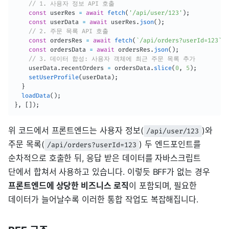
// 1. 사용자 정보 API 호출
const
 userRes 
=
await
fetch
(
'/api/user/123'
)
;
const
 userData 
=
await
 userRes
.
json
(
)
;
// 2. 주문 목록 API 호출
const
 ordersRes 
=
await
fetch
(
`
/api/orders?userId=123
`
)
;
const
 ordersData 
=
await
 ordersRes
.
json
(
)
;
// 3. 데이터 합성: 사용자 객체에 최근 주문 목록 추가
    userData
.
recentOrders 
=
 ordersData
.
slice
(
0
,
5
)
;
setUserProfile
(
userData
)
;
}
loadData
(
)
;
}
,
[
]
)
;
위 코드에서 프론트엔드는 사용자 정보(
)와
/api/user/123
주문 목록(
) 두 엔드포인트를
/api/orders?userId=123
순차적으로 호출한 뒤, 응답 받은 데이터를 자바스크립트
단에서 합쳐서 사용하고 있습니다. 이렇듯 BFF가 없는 경우
프론트엔드에 상당한 비즈니스 로직
이 포함되며, 필요한
데이터가 늘어날수록 이러한 통합 작업도 복잡해집니다.