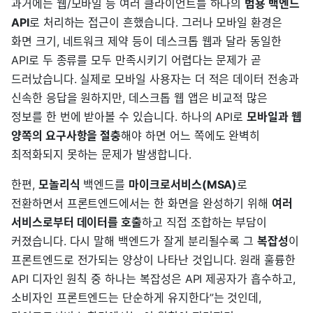
과거에는 웹/모바일 등 여러 클라이언트를 하나의
범용 백엔드
API
로 처리하는 접근이 흔했습니다. 그러나 모바일 환경은
화면 크기, 네트워크 제약 등이 데스크톱 웹과 달라 동일한
API로 두 종류를 모두 만족시키기 어렵다는 문제가 곧
드러났습니다. 실제로 모바일 사용자는 더 적은 데이터 전송과
신속한 응답을 원하지만, 데스크톱 웹 앱은 비교적 많은
정보를 한 번에 받아볼 수 있습니다. 하나의 API로
모바일과 웹
양쪽의 요구사항을 절충
해야 하면 어느 쪽에도 완벽히
최적화되지 못하는 문제가 발생합니다.
한편,
모놀리식
백엔드를
마이크로서비스(MSA)
로
전환하면서 프론트엔드에서는 한 화면을 완성하기 위해
여러
서비스로부터 데이터를 호출
하고 직접 조합하는 부담이
커졌습니다. 다시 말해 백엔드가 잘게 분리될수록 그
복잡성
이
프론트엔드로 전가되는 양상이 나타난 것입니다. 원래 훌륭한
API 디자인 원칙 중 하나는 복잡성은 API 제공자가 흡수하고,
소비자인 프론트엔드는 단순하게 유지한다”는 것인데,