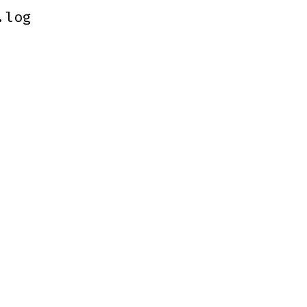
.log
.log