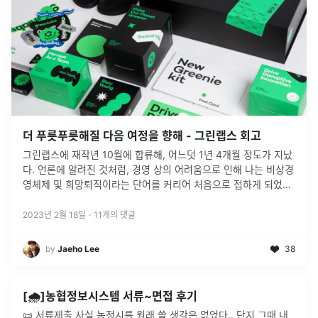
더 푸릇푸릇해질 다음 여정을 향해 - 그린랩스 회고
그린랩스에 재작년 10월에 합류해, 어느덧 1년 4개월 정도가 지났
다. 언론에 알려진 것처럼, 경영 상의 어려움으로 인해 나는 비상경
영체제 및 희망퇴직이라는 단어를 커리어 처음으로 접하게 되었다.
희망퇴직을 신청했고, 특별한 일이 없다면 퇴사를 할 예정이다...
2023년 2월 18일
·
11
개의 댓글
by
Jaeho Lee
38
[🌧️]농협정보시스템 서류~면접 후기
📜 서류제출 사실 농정시를 원래 쓸 생각은 없었다.. 단지 그때 내