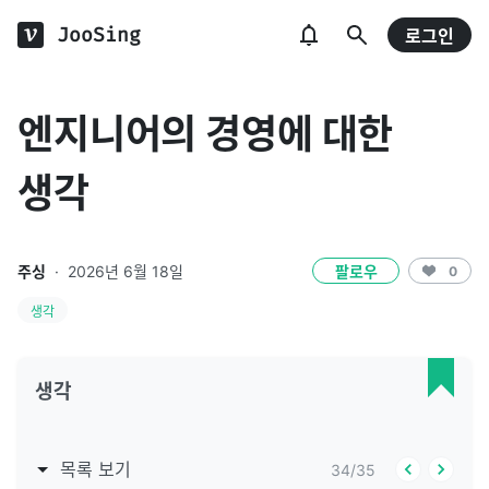
JooSing
로그인
엔지니어의 경영에 대한
생각
주싱
·
2026년 6월 18일
팔로우
0
생각
생각
목록 보기
34
/
35