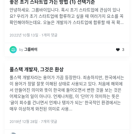
좋은 초기 스타트업 가는 방법 (1) 선택기준
안녕하세요. 그룹바이입니다. 혹시 초기 스타트업에 관심이 있나
요? 우리가 초기 스타트업에 합류하고 싶을 때 여러가지 요소를 꼭
확인해야하는데요. 오늘은 개발자가 스타트업에 합류할 때 꼭 확인
해야하는 요소를 살펴보겠습니다. 무엇보다 사람이 가장 중요하다.
초기 스타트
...
2022년 10월 13일
·
1
개의 댓글
by
그룹바이
3
풀스택 개발자, 그것은 환상
풀스택 개발자라는 용어가 가끔 등장한다. 죄송하지만, 한국에서는
이 용어가 정말 잘못 이해된 상태로 사용되고 있다. 처음에 해외에
서 만들어진 의미와 뜻이 한국에 들어오면서 변한 것을 보는 것은
어제오늘의 일이 아니다. 언제나처럼, 이 '단어'가 의미하는 뜻은
'귤이 회수를 건너면서 언제나 탱자가 되는' 한국적인 환경에서는
매우 이상하게 와전된 의미로 사용...
2019년 12월 28일
·
7
개의 댓글