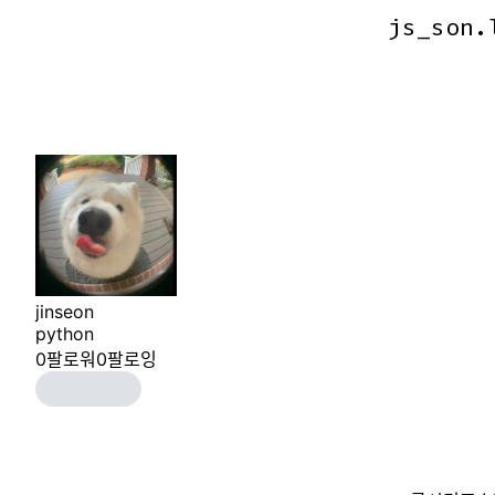
js_son.
js_son.
jinseon
python
0
팔로워
0
팔로잉