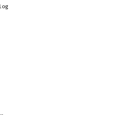
log
log