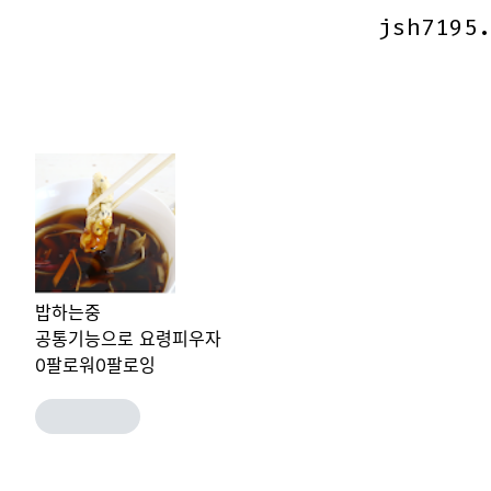
jsh7195
jsh7195
밥하는중
공통기능으로 요령피우자
0
팔로워
0
팔로잉