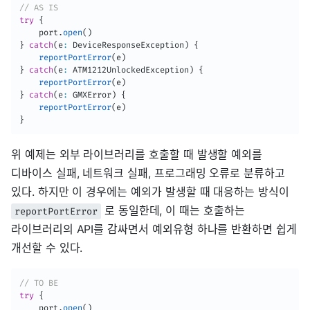
// AS IS
try
{
    port
.
open
(
)
}
catch
(
e
:
 DeviceResponseException
)
{
reportPortError
(
e
)
}
catch
(
e
:
 ATM1212UnlockedException
)
{
reportPortError
(
e
)
}
catch
(
e
:
 GMXError
)
{
reportPortError
(
e
)
}
위 예제는 외부 라이브러리를 호출할 때 발생할 예외를
디바이스 실패, 네트워크 실패, 프로그래밍 오류로 분류하고
있다. 하지만 이 경우에는 예외가 발생할 때 대응하는 방식이
로 동일한데, 이 때는 호출하는
reportPortError
라이브러리의 API를 감싸면서 예외유형 하나를 반환하면 쉽게
개선할 수 있다.
// TO BE
try
{
    port
.
open
(
)