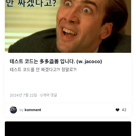
테스트 코드는 多多益善 입니다. (w. jacoco)
테스트 코드를 안 짜겠다고?! 정말로?!
2024년 7월 22일
·
0
개의 댓글
by
komment
42