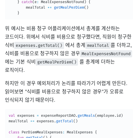
}
catch
(
e
:
 MealExpensesNotFound
)
{
        mealTotal 
+=
getMealPerDiem
(
)
}
위 예시는 비용 청구 어플리케이션에서 총계를 계산하는
코드이다. 위에서 식비를 비용으로 청구했다면, 직원이 청구한
식비
에서 총계
를 더하고,
expenses.getTotal()
mealTotal
식비를 비용으로 청구하지 않은 경우
MealExpensesNotFound
에는 기본 식비
를 총계에 더하는
getMealPerDiem()
로직이다.
하지만 이 경우 예외처리가 논리를 따라가기 어렵게 만든다.
읽어보면 "식비를 비용으로 청구하지 않은 경우"가 오류로
인식되지 않기 때문이다.
val
 expenses 
=
 expenseReportDAO
.
getMeals
(
employee
.
id
)
mealTotal 
+=
 expenses
.
getTotal
(
)
class
 PerDiemMealExpenses
:
 MealExpenses 
{
fun
getTotal
(
)
{