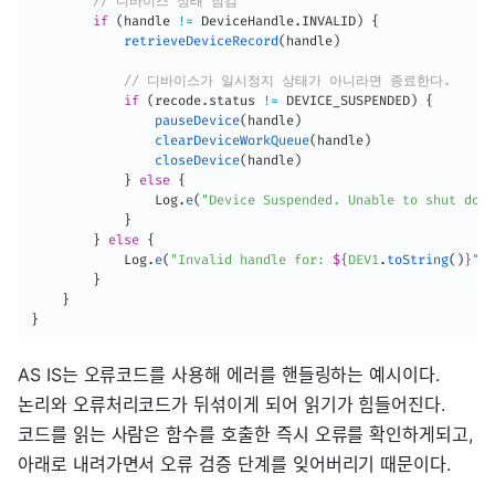
// 디바이스 상태 점검 
if
(
handle 
!=
 DeviceHandle
.
INVALID
)
{
retrieveDeviceRecord
(
handle
)
// 디바이스가 일시정지 상태가 아니라면 종료한다.
if
(
recode
.
status 
!=
 DEVICE_SUSPENDED
)
{
pauseDevice
(
handle
)
clearDeviceWorkQueue
(
handle
)
closeDevice
(
handle
)
}
else
{
                Log
.
e
(
"Device Suspended. Unable to shut down
}
}
else
{
            Log
.
e
(
"Invalid handle for: 
${
DEV1
.
toString
(
)
}
"
)
}
}
}
AS IS는 오류코드를 사용해 에러를 핸들링하는 예시이다.
논리와 오류처리코드가 뒤섞이게 되어 읽기가 힘들어진다.
코드를 읽는 사람은 함수를 호출한 즉시 오류를 확인하게되고,
아래로 내려가면서 오류 검증 단계를 잊어버리기 때문이다.