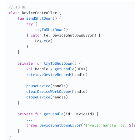
// TO BE
class
 DeviceController 
{
fun
sendShutDown
(
)
{
try
{
tryToShutDown
(
)
}
catch
(
e
:
 DeviceShutDownError
)
{
            Log
.
e
(
e
)
}
}
private
fun
tryToShutDown
(
)
{
val
 handle 
=
getHandle
(
DEV1
)
retrieveDeviceRecord
(
handle
)
pauseDevice
(
handle
)
clearDeviceWorkQueue
(
handle
)
closeDevice
(
handle
)
}
private
fun
getHandle
(
id
:
 DeviceId
)
{
..
.
throw
DeviceShutDownError
(
"Invalid handle for: 
${
id
.
}
}