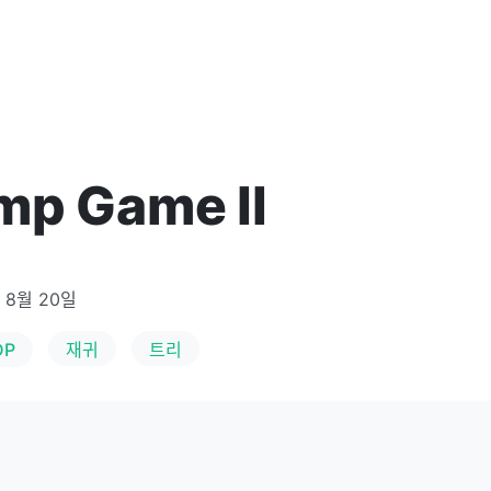
mp Game II
 8월 20일
DP
재귀
트리