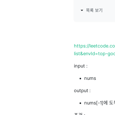
목록 보기
https://leetcode.
list&envId=top-go
input :
nums
output :
nums[-1]에