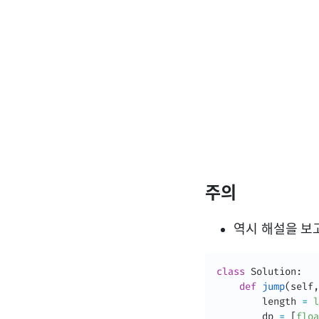
주의
역시 해설을 보
class
Solution
:
def
jump
(
self
,
        length 
=
l
        dp 
=
[
floa