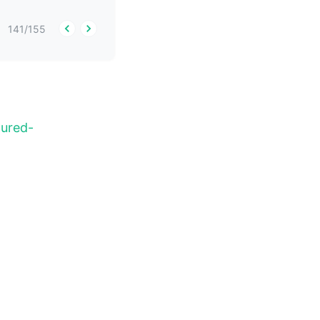
141
/
155
tured-