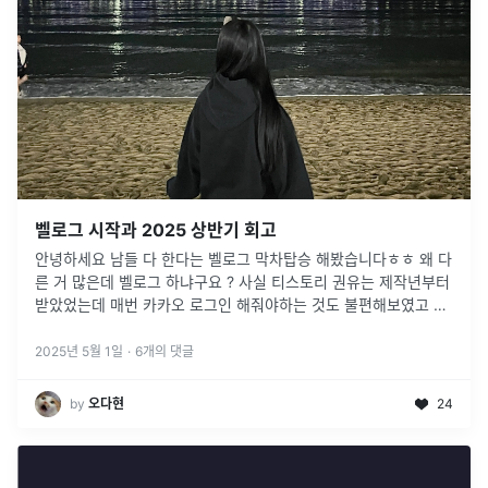
벨로그 시작과 2025 상반기 회고
안녕하세요 남들 다 한다는 벨로그 막차탑승 해봤습니다ㅎㅎ 왜 다
른 거 많은데 벨로그 하냐구요 ? 사실 티스토리 권유는 제작년부터
받았었는데 매번 카카오 로그인 해줘야하는 것도 불편해보였고 무
엇보다 여기 템플릿이 예쁘더라구요 !
2025년 5월 1일
·
6
개의 댓글
by
오다현
24