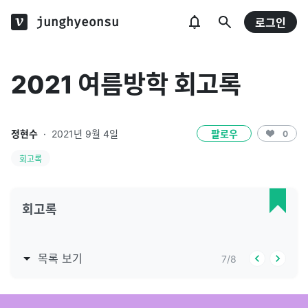
junghyeonsu
로그인
2021 여름방학 회고록
정현수
·
2021년 9월 4일
팔로우
0
회고록
회고록
목록 보기
7
/
8