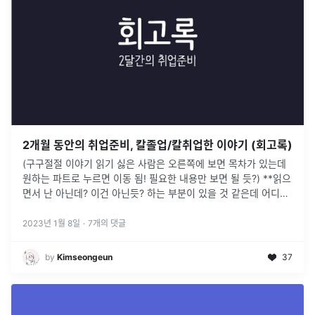
2개월 동안의 취업준비, 칼졸업/칼취업한 이야기 (회고록)
(구구절절 이야기 읽기 싫은 사람은 오른쪽에 보면 목차가 있는데
원하는 파트로 누르면 이동 됨! 필요한 내용만 보면 될 듯?) **읽으
면서 난 아닌데? 이건 아닌듯? 하는 부분이 있을 것 같은데 어디까
지나 내가 겪고 느낀점들을 적어낸 "회고록"이다. 불평충, 열등
...
2023년 1월 8일
·
7
개의 댓글
by
Kimseongeun
37