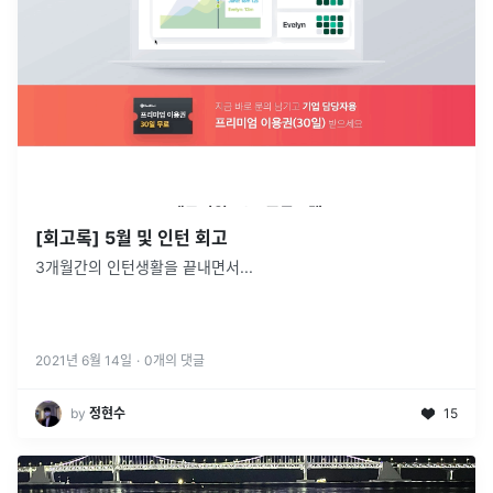
[회고록] 5월 및 인턴 회고
3개월간의 인턴생활을 끝내면서...
2021년 6월 14일
·
0
개의 댓글
by
정현수
15