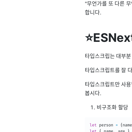
"무언가를 또 다른 
합니다.
⭐ESNex
타입스크립는 대부분 
타입스크립트를 잘 다
타입스크립트만 사용할 
봅시다.
비구조화 할당
let
 person 
=
{
name
let
{
 name
,
 age 
}