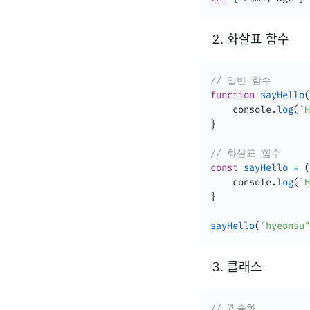
화살표 함수
// 일반 함수
function
sayHello
(
	console
.
log
(
`
H
}
// 화살표 함수
const
sayHello
=
(
    console
.
log
(
`
H
}
sayHello
(
"hyeonsu"
클래스
// 캡슐화