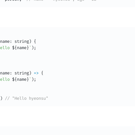
name
:
 string
)
{
ello 
${
name
}
`
)
;
name
:
 string
)
=>
{
ello 
${
name
}
`
)
;
)
// "Hello hyeonsu"