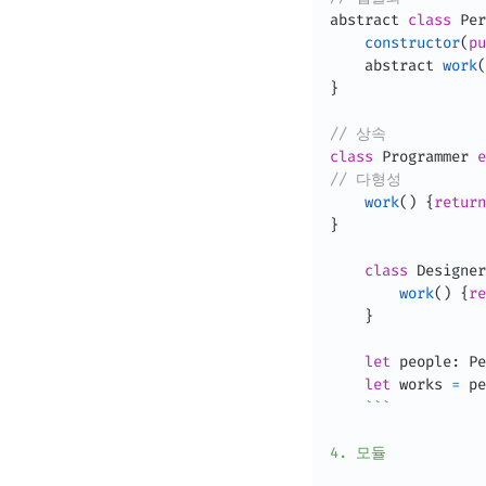
abstract 
class
Per
constructor
(
pu
	abstract 
work
(
}
// 상속
class
Programmer
e
// 다형성
work
(
)
{
return
}
class
Designer
work
(
)
{
re
}
let
 people
:
 Pe
let
 works 
=
 pe
`
`
`
4. 모듈
