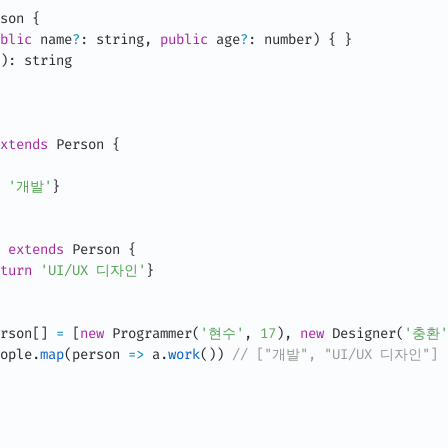
son
{
blic
 name
?
:
 string
,
public
 age
?
:
 number
)
{
}
)
:
xtends
Person
{
'개발'
}
extends
Person
{
turn
'UI/UX 디자인'
}
rson
[
]
=
[
new
Programmer
(
'현수'
,
17
)
,
new
Designer
(
'충환'
ople
.
map
(
person
=>
 a
.
work
(
)
)
// ["개발", "UI/UX 디자인"]