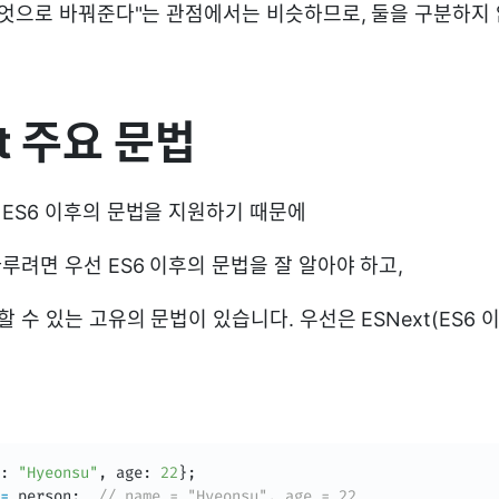
무엇으로 바꿔준다"는 관점에서는 비슷하므로, 둘을 구분하지
t 주요 문법
ES6 이후의 문법을 지원하기 때문에
루려면 우선 ES6 이후의 문법을 잘 알아야 하고,
수 있는 고유의 문법이 있습니다. 우선은 ESNext(ES6 
:
"Hyeonsu"
,
 age
:
22
}
;
=
 person
;
// name = "Hyeonsu", age = 22