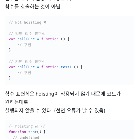
함수를 호출하는 것이 아님.
// Not hoisting ❌
// 익명 함수 표현식
var
callFunc
=
function
(
)
{
// 구현 
}
// 기명 함수 표현식
var
callFunc
=
function
test1
(
)
{
// 구현 
}
함수 표현식은 hoisting이 적용되지 않기 때문에 코드가
원하는대로
실행되지 않을 수 있다. (선언 오류가 날 수 있음)
/* hoisting 전 */
function
test
(
)
{
// undefined