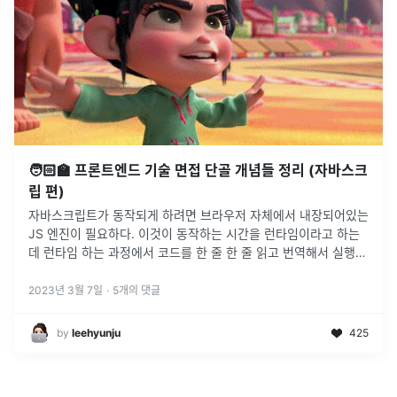
🧑🏻‍🏫 프론트엔드 기술 면접 단골 개념들 정리 (자바스크
립 편)
자바스크립트가 동작되게 하려면 브라우저 자체에서 내장되어있는
JS 엔진이 필요하다. 이것이 동작하는 시간을 런타임이라고 하는
데 런타임 하는 과정에서 코드를 한 줄 한 줄 읽고 번역해서 실행을
해주는 것이 인터프리터 라고 한다.자바스크립트는 가볍고 인터프
리터를 이용해서
...
2023년 3월 7일
·
5
개의 댓글
by
leehyunju
425