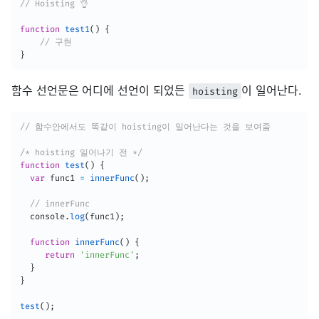
// Hoisting 👌
function
test1
(
)
{
// 구현 
}
함수 선언문은 어디에 선언이 되었든
이 일어난다.
hoisting
// 함수안에서도 똑같이 hoisting이 일어난다는 것을 보여줌
/* hoisting 일어나기 전 */
function
test
(
)
{
var
 func1 
=
innerFunc
(
)
;
// innerFunc
  console
.
log
(
func1
)
;
function
innerFunc
(
)
{
return
'innerFunc'
;
}
}
test
(
)
;