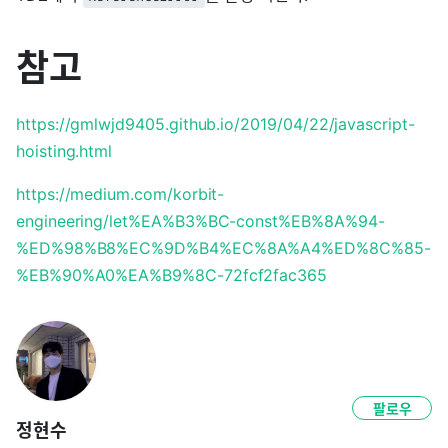
참고
https://gmlwjd9405.github.io/2019/04/22/javascript-
hoisting.html
https://medium.com/korbit-
engineering/let%EA%B3%BC-const%EB%8A%94-
%ED%98%B8%EC%9D%B4%EC%8A%A4%ED%8C%85-
%EB%90%A0%EA%B9%8C-72fcf2fac365
팔로우
정현수