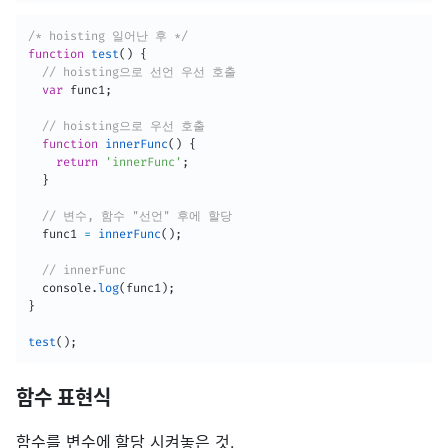
/* hoisting 일어난 후 */
function
test
(
)
{
// hoisting으로 선언 우선 호출
var
 func1
;
// hoisting으로 우선 호출
function
innerFunc
(
)
{
return
'innerFunc'
;
}
// 변수, 함수 "선언" 후에 할당
  func1 
=
innerFunc
(
)
;
// innerFunc
  console
.
log
(
func1
)
;
}
test
(
)
;
함수 표현식
함수를 변수에 할당 시켜놓은 것.