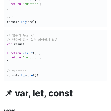
return
'function'
;
}
// 1
console
.
log
(
one
)
;
/* 함수가 우선 */
// 변수에 값이 할당 되어있지 않음
var
 result
;
function
result
(
)
{
return
'function'
;
}
// function
console
.
log
(
one
(
)
)
;
📌 var, let, const
var