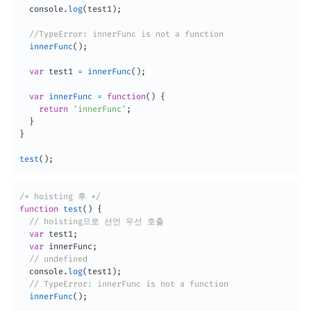
  console
.
log
(
test1
)
;
//TypeError: innerFunc is not a function
innerFunc
(
)
;
var
 test1 
=
innerFunc
(
)
;
var
innerFunc
=
function
(
)
{
return
'innerFunc'
;
}
}
test
(
)
;
/* hoisting 후 */
function
test
(
)
{
// hoisting으로 선언 우선 호출
var
 test1
;
var
 innerFunc
;
// undefined
  console
.
log
(
test1
)
;
// TypeError: innerFunc is not a function
innerFunc
(
)
;