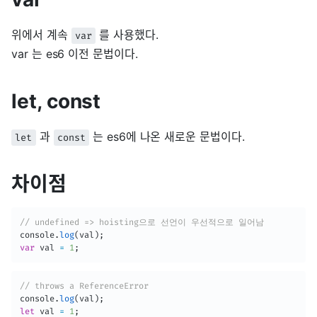
위에서 계속
를 사용했다.
var
var 는 es6 이전 문법이다.
let, const
과
는 es6에 나온 새로운 문법이다.
let
const
차이점
// undefined => hoisting으로 선언이 우선적으로 일어남
console
.
log
(
val
)
;
var
 val 
=
1
;
// throws a ReferenceError
console
.
log
(
val
)
;
let
 val 
=
1
;