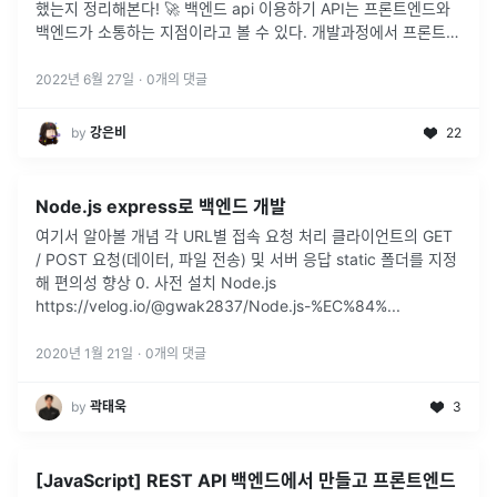
했는지 정리해본다! 🚀 백엔드 api 이용하기 API는 프론트엔드와
백엔드가 소통하는 지점이라고 볼 수 있다. 개발과정에서 프론트엔
드는 로컬에서 백엔드가 개발한 api를 이용해야 한다. 로컬에서 백
엔드
...
2022년 6월 27일
·
0
개의 댓글
by
강은비
22
Node.js express로 백엔드 개발
여기서 알아볼 개념 각 URL별 접속 요청 처리 클라이언트의 GET
/ POST 요청(데이터, 파일 전송) 및 서버 응답 static 폴더를 지정
해 편의성 향상 0. 사전 설치 Node.js
https://velog.io/@gwak2837/Node.js-%EC%84%
...
2020년 1월 21일
·
0
개의 댓글
by
곽태욱
3
[JavaScript] REST API 백엔드에서 만들고 프론트엔드