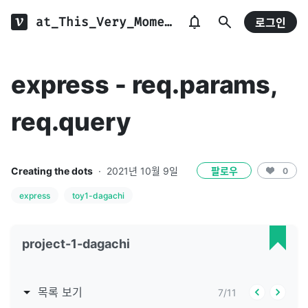
at_This_Very_Moment.log
로그인
express - req.params,
req.query
Creating the dots
·
2021년 10월 9일
팔로우
0
express
toy1-dagachi
project-1-dagachi
목록 보기
7
/
11