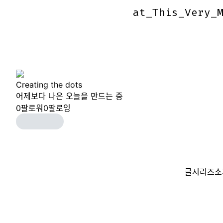
at_This_Very_
at_This_Very_
Creating the dots
어제보다 나은 오늘을 만드는 중
0
팔로워
0
팔로잉
글
시리즈
소