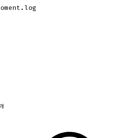
Moment.log
Moment.log
개