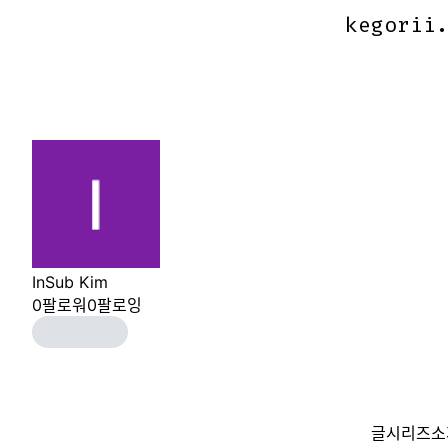
kegorii
kegorii
InSub Kim
0
팔로워
0
팔로잉
글
시리즈
소