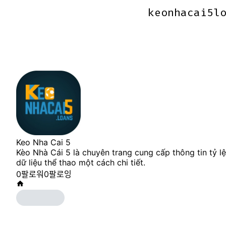
keonhacai5l
keonhacai5l
Keo Nha Cai 5
Kèo Nhà Cái 5 là chuyên trang cung cấp thông tin tỷ l
dữ liệu thể thao một cách chi tiết.
0
팔로워
0
팔로잉