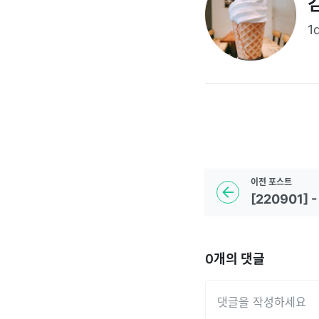
1
이전
포스트
[220901] -
0
개의 댓글