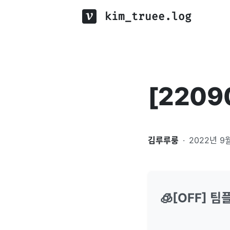
kim_truee.log
[22090
김루루룽
·
2022년 9
🧊[OFF] 