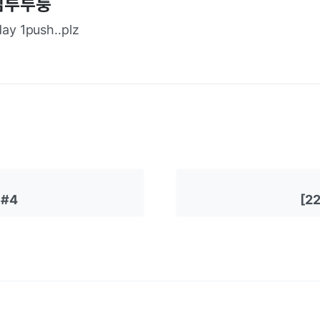
김루루룽
day 1push..plz
 #4
[2