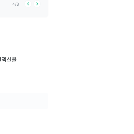
4
/
8
랜젝션을