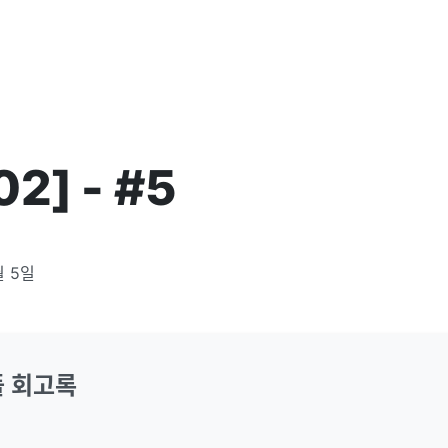
2] - #5
월 5일
팀플 회고록