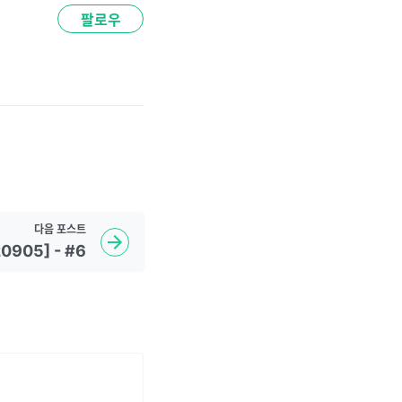
팔로우
다음
포스트
20905] - #6