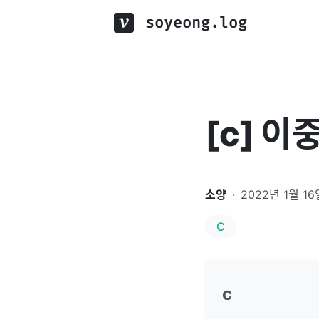
soyeong.log
[c] 이
소양
·
2022년 1월 16
C
c