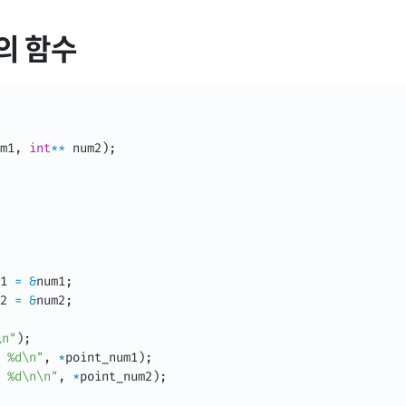
의 함수
m1
,
int
*
*
 num2
)
;
1 
=
&
num1
;
2 
=
&
num2
;
n"
)
;
 %d\n"
,
*
point_num1
)
;
 %d\n\n"
,
*
point_num2
)
;