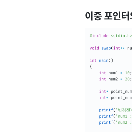
이중 포인터
#
include
<stdio.h>
void
swap
(
int
*
*
 nu
int
main
(
)
{
int
 num1 
=
10
;
int
 num2 
=
20
;
int
*
 point_num
int
*
 point_num
printf
(
"변경전\
printf
(
"num1 :
printf
(
"num2 :