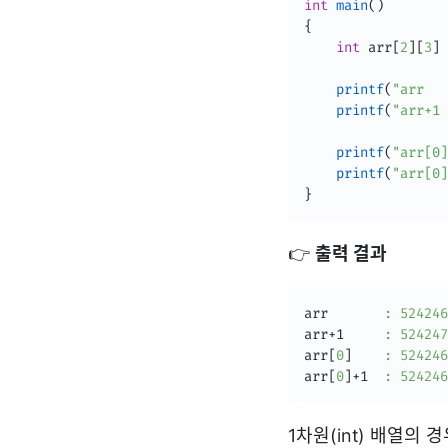
int
main
(
)
{
int
 arr
[
2
]
[
3
]
printf
(
"arr   
printf
(
"arr+1 
printf
(
"arr[0]
printf
(
"arr[0]
}
👉
출력 결과
arr       
:
524246
arr+1     
:
524247
arr
[
0
]
:
524246
arr
[
0
]
+1  
:
524246
1차원(int) 배열의 