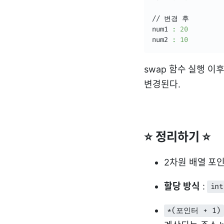
// 변경 후

num1 
:
20
num2 
:
10
swap 함수 실행 이
변경된다.
⭐ 정리하기 ⭐
2차원 배열 포인
할당 방식
:
in
*(포인터 + 1)