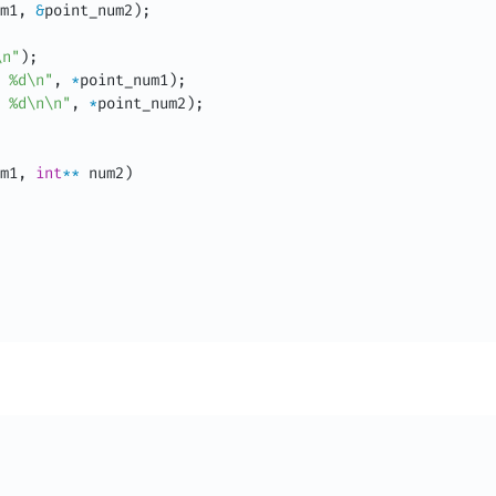
m1
,
&
point_num2
)
;
n"
)
;
 %d\n"
,
*
point_num1
)
;
 %d\n\n"
,
*
point_num2
)
;
m1
,
int
*
*
 num2
)