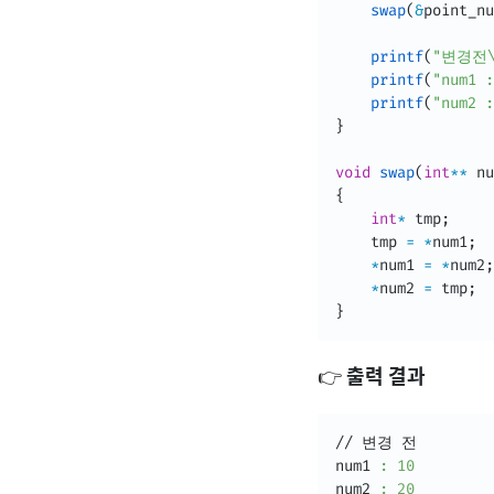
swap
(
&
point_nu
printf
(
"변경전\
printf
(
"num1 :
printf
(
"num2 :
}
void
swap
(
int
*
*
 nu
{
int
*
 tmp
;
    tmp 
=
*
num1
;
*
num1 
=
*
num2
;
*
num2 
=
 tmp
;
}
👉
출력 결과
// 변경 전

num1 
:
10
num2 
:
20