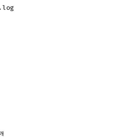
.log
.log
개