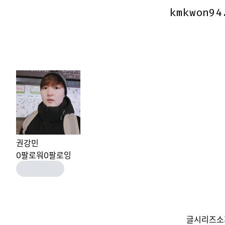
kmkwon94
kmkwon94
권강민
0
팔로워
0
팔로잉
글
시리즈
소