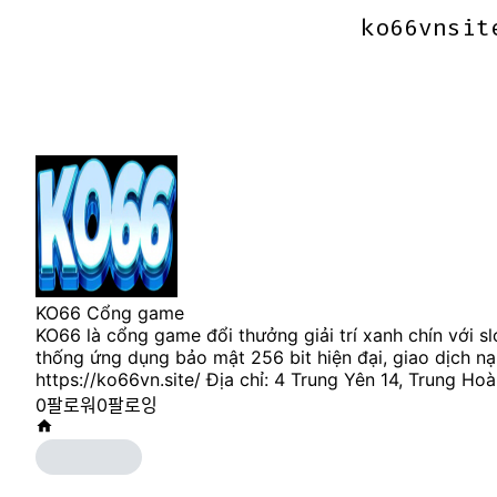
ko66vnsit
ko66vnsit
KO66 Cổng game
KO66 là cổng game đổi thưởng giải trí xanh chín với sl
thống ứng dụng bảo mật 256 bit hiện đại, giao dịch nạp
https://ko66vn.site/ Địa chỉ: 4 Trung Yên 14, Trung Ho
0
팔로워
0
팔로잉