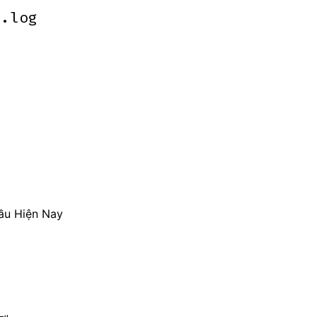
m.log
m.log
ầu Hiện Nay