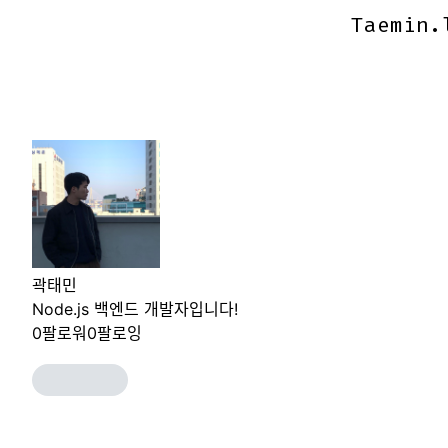
Taemin.
Taemin.
곽태민
Node.js 백엔드 개발자입니다!
0
팔로워
0
팔로잉