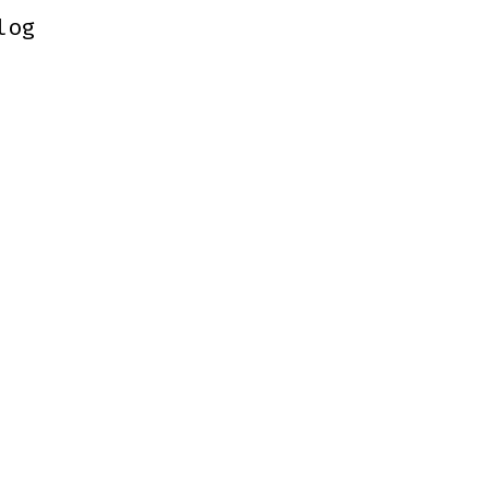
log
log