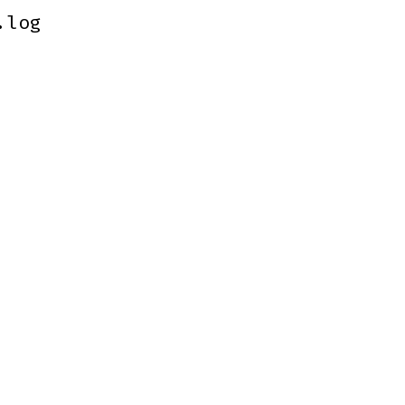
.log
.log