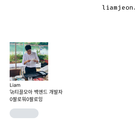
liamjeon
liamjeon
Liam
🚀티끌모아 백엔드 개발자
0
팔로워
0
팔로잉