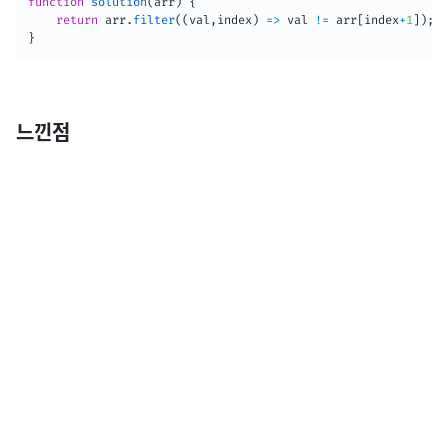
function
solution
(
arr
)
{
return
 arr
.
filter
(
(
val
,
index
)
=>
 val 
!=
 arr
[
index
+
1
]
)
;
}
느낀점