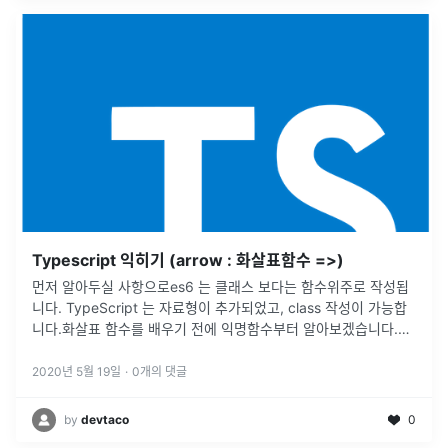
Typescript 익히기 (arrow : 화살표함수 =>)
먼저 알아두실 사항으로es6 는 클래스 보다는 함수위주로 작성됩
니다. TypeScript 는 자료형이 추가되었고, class 작성이 가능합
니다.화살표 함수를 배우기 전에 익명함수부터 알아보겠습니다.형
식 ) var(혹은 let) 변수명 = function(매개변수명 :
...
2020년 5월 19일
·
0
개의 댓글
by
devtaco
0