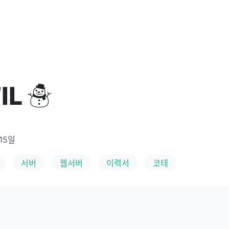
IL ☃️
15일
서버
웹서버
이력서
코테