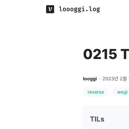
loooggi.log
0215 T
looggi
·
2023년 2월 
reverse
wsgi
TILs