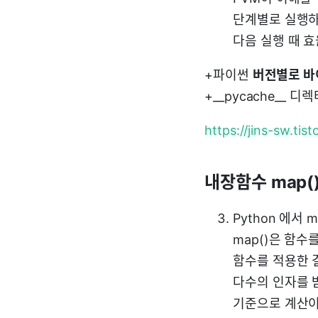
단계별로 실행하
다음 실행 때 효
+파이썬
버전별로 바
+__pycache__ 
https://jins-sw.tis
내장함수 map(),
Python 에서 
map()은 함
함수를 적용한 
다수의 인자를 
기준으로 계산이