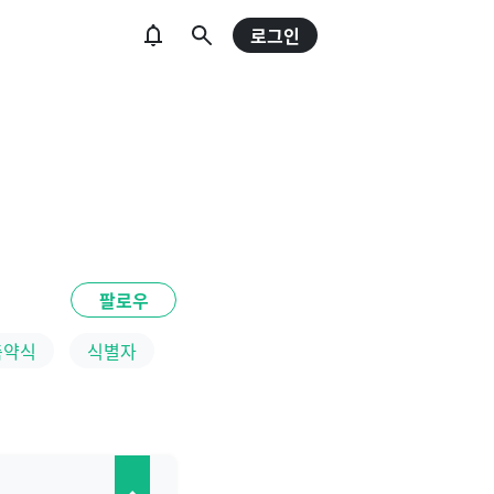
로그인
팔로우
축약식
식별자