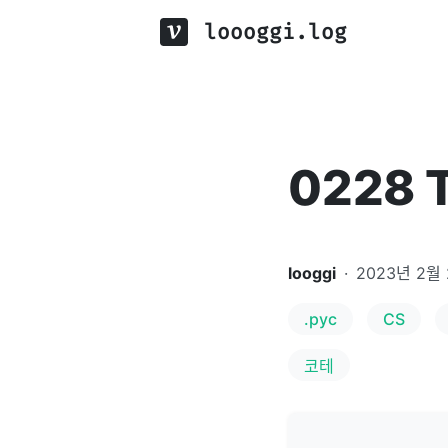
loooggi.log
0228 T
looggi
·
2023년 2월
.pyc
CS
코테