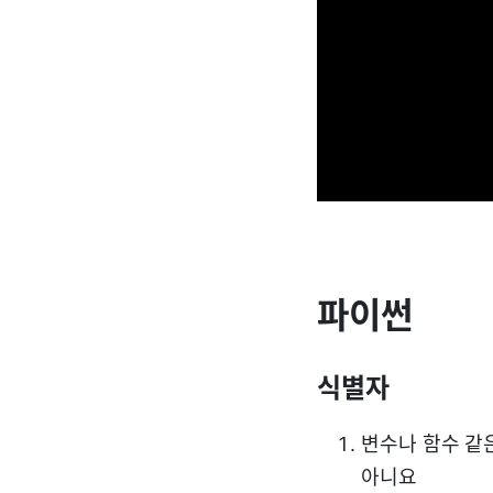
파이썬
식별자
변수나 함수 같
아니요