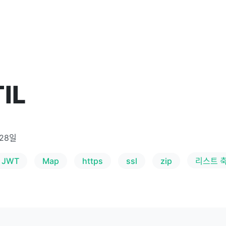
IL
 28일
JWT
Map
https
ssl
zip
리스트 