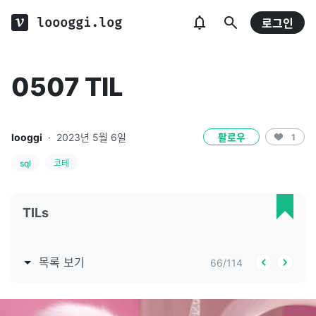
loooggi.log
로그인
0507 TIL
looggi
·
2023년 5월 6일
팔로우
1
sql
코테
TILs
목록 보기
66
/
114