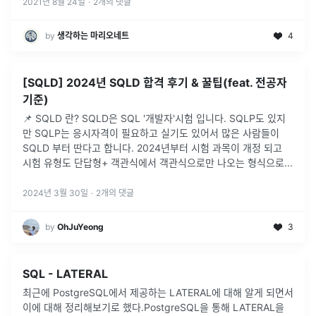
출력한 사진으로 동물
...
2021년 8월 24일
·
2
개의 댓글
by
생각하는 마리오네트
4
[SQLD] 2024년 SQLD 합격 후기 & 꿀팁(feat. 전공자
기준)
📌 SQLD 란? SQLD은 SQL '개발자'시험 입니다. SQLP도 있지
만 SQLP는 응시자격이 필요하고 실기도 있어서 많은 사람들이
SQLD 부터 딴다고 합니다. 2024년부터 시험 과목이 개정 되고
시험 유형도 단답형+ 객관식에서 객관식으로만 나오는 형식으로
...
2024년 3월 30일
·
2
개의 댓글
by
OhJuYeong
3
SQL - LATERAL
최근에 PostgreSQL에서 제공하는 LATERAL에 대해 알게 되면서
이에 대해 정리해보기로 했다.PostgreSQL을 통해 LATERAL을