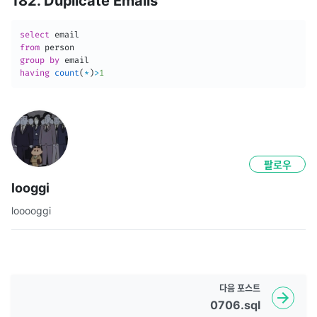
182. Duplicate Emails
select
from
group
by
having
count
(
*
)
>
1
팔로우
looggi
looooggi
다음
포스트
0706.sql