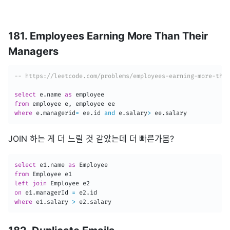
181. Employees Earning More Than Their
Managers
-- https://leetcode.com/problems/employees-earning-more-than
select
 e
.
name 
as
from
 employee e
,
where
 e
.
managerid
=
 ee
.
id 
and
 e
.
salary
>
 ee
.
salary
JOIN 하는 게 더 느릴 것 같았는데 더 빠른가봄?
select
 e1
.
name 
as
from
left
join
on
 e1
.
managerId 
=
 e2
.
where
 e1
.
salary 
>
 e2
.
salary