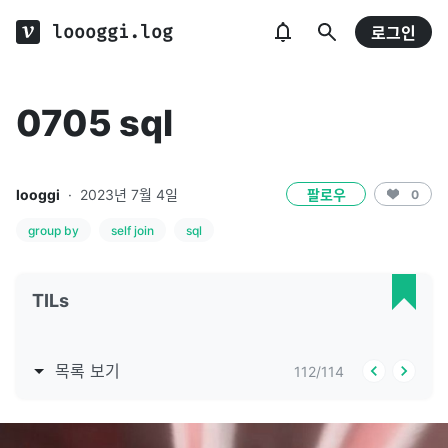
loooggi.log
로그인
0705 sql
looggi
·
2023년 7월 4일
팔로우
0
group by
self join
sql
TILs
목록 보기
112
/
114