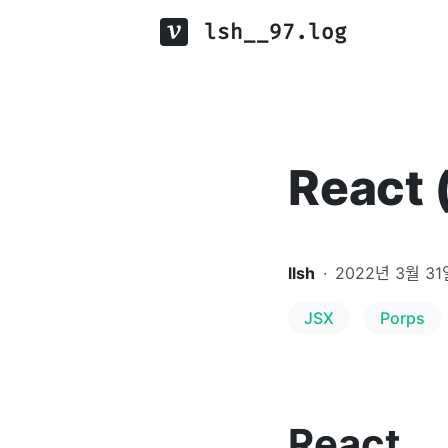
lsh__97.log
React 
llsh
·
2022년 3월 31
JSX
Porps
React