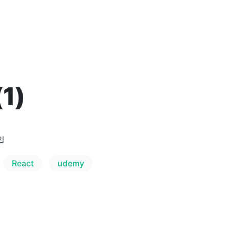
(1)
일
React
udemy