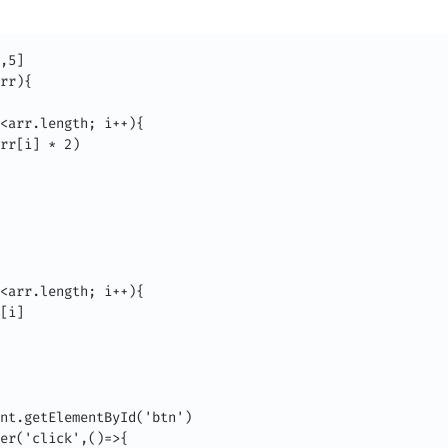
,5]

rr){

<arr.length; i++){

nt.getElementById('btn')

er('click',()=>{
