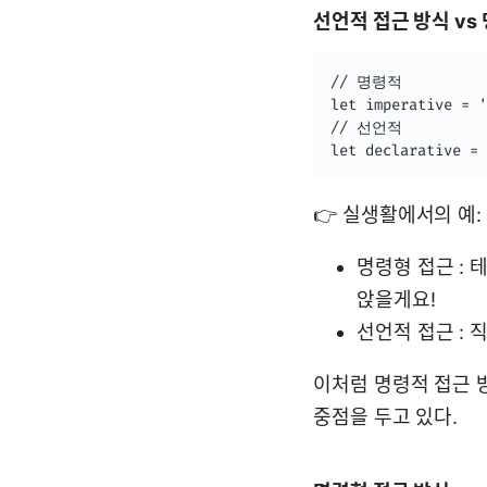
선언적 접근 방식 vs
// 명령적

let imperative = '
// 선언적

let declarative = 
👉 실생활에서의 예:
명령형 접근 :
앉을게요!
선언적 접근 : 
이처럼 명령적 접근 
중점을 두고 있다.