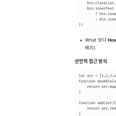
	btn.classList.toggle('highlight')

    btn.innerText 
    	? btn.innerText = 'Remove Highlight'

        : btn.inne
What 보다
Ho
배치)
선언적 접근 방식
let arr = [1,2,3,4
function doubble(a
	return arr.map((item)=>item*2)

}

function add(arr){

	return arr.reduce((total,number)=>number + total, 0)

}
