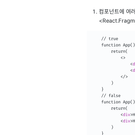
컴포넌트에 여러
<React.Fra
	// true

    function App()
    	return(

        	<>

<
d
<
d
            </>

        )

    }

    // false

    function App()
    	return(

<
div
>
H
<
div
>
H
        )

    }