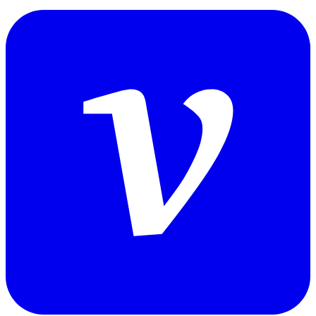
luck8apcom.log