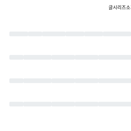
글
시리즈
소