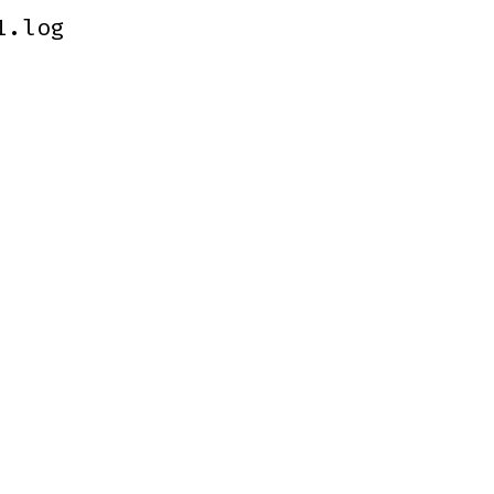
1.log
1.log