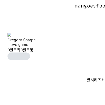
mangoesfo
mangoesfo
Gregory Sharpe
I love game
0
팔로워
0
팔로잉
글
시리즈
소