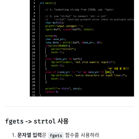
fgets
->
strtol
사용
문자열 입력
은
함수를 사용하라
fgets