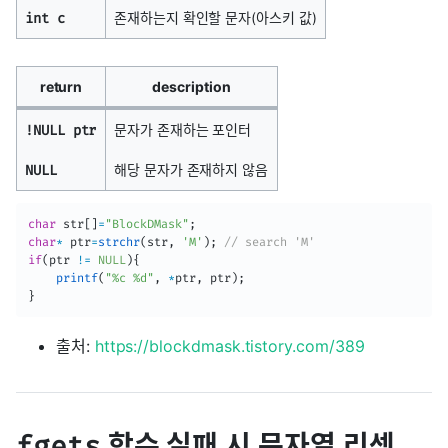
존재하는지 확인할 문자(아스키 값)
int c
return
description
문자가 존재하는 포인터
!NULL ptr
해당 문자가 존재하지 않음
NULL
char
 str
[
]
=
"BlockDMask"
;
char
*
 ptr
=
strchr
(
str
,
'M'
)
;
// search 'M'
if
(
ptr 
!=
NULL
)
{
printf
(
"%c %d"
,
*
ptr
,
 ptr
)
;
}
출처:
https://blockdmask.tistory.com/389
함수 실패 시 문자열 리셋
fgets