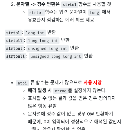
문자열 -> 정수 변환
은
함수를 사용할 것
strtol
함수는 입력 문자열이
에서
strtol
long
유효한지 점검하는 에러 체크 제공
:
반환
strtol
long int
:
반환
strtoll
long long int
:
반환
strtoul
unsigned long int
:
반환
strtoull
unsigned long long int
류 함수는 문제가 많으므로
사용 지양
atoi
에러 발생 시
를 설정하지 않는다.
errno
표시할 수 없는 결과 값을 얻은 경우 정의되지
않은 행동 유발
문자열에 정수 값이 없는 경우 0을 반환하기
때문에, 0이 입력되어 정상적으로 해석된 값인지
그렇지 않은지 확인할 수 없음