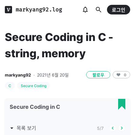
markyang92.log
로그인
Secure Coding in C -
string, memory
markyang92
·
2021년 6월 20일
팔로우
0
C
Secure Coding
Secure Coding in C
목록 보기
5
/
7