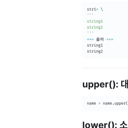
str1
=
'''

string1

string2

'''
==
=
 출력 
==
=
string1

string2
upper():
name 
=
 name
.
upper
(
lower():