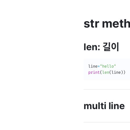
str met
len: 길이
line
=
"hello"
print
(
len
(
line
)
)
multi line