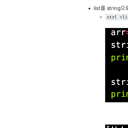
list를 strin
str( <li