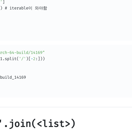
'
]
)
 # iterable이 와야함

rch-64-build/14169"
1
.
split
(
'/'
)
[
-
2
:
]
)
)
build_14169

'.join(<list>)