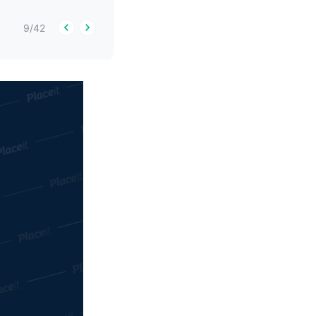
9
/
42