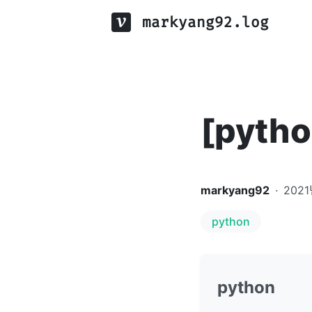
markyang92.log
[pyth
markyang92
·
2021
python
python