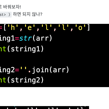
g으로 바꿔보자!
하면 되지 않나?
st> )