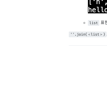
표현
list
''.join(＜list＞)