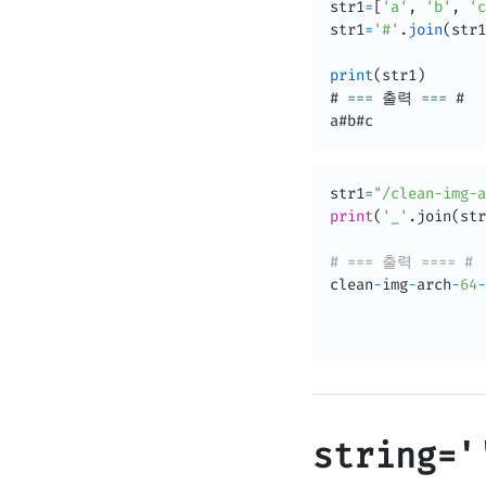
str1
=
[
'a'
,
'b'
,
'c
str1
=
'#'
.
join
(
str1
print
(
str1
)
# 
==
=
 출력 
==
=
 # 

a#b#c
str1
=
"/clean-img-a
print
(
'_'
.
join
(
str
# === 출력 ==== #
clean
-
img
-
arch
-
64
-
string='