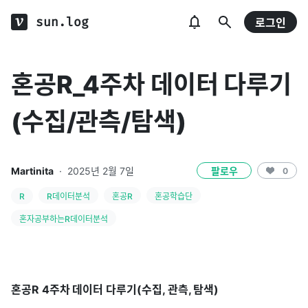
sun.log
로그인
혼공R_4주차 데이터 다루기
(수집/관측/탐색)
Martinita
·
2025년 2월 7일
팔로우
0
R
R데이터분석
혼공R
혼공학습단
혼자공부하는R데이터분석
혼공R 4주차 데이터 다루기(수집, 관측, 탐색)