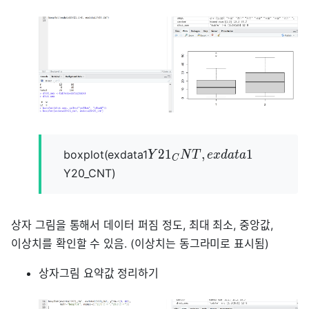
2
1
,
1
boxplot(exdata1
Y
N
T
e
x
d
a
t
a
C
Y20_CNT)
상자 그림을 통해서 데이터 퍼짐 정도, 최대 최소, 중앙값,
이상치를 확인할 수 있음. (이상치는 동그라미로 표시됨)
상자그림 요약값 정리하기