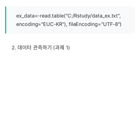
ex_data<-read.table("C:/Rstudy/data_ex.txt",
encoding="EUC-KR"), fileEncoding="UTF-8")
데이터 관측하기 (과제 1)