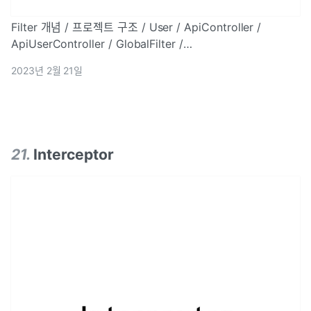
Filter 개념 / 프로젝트 구조 / User / ApiController /
ApiUserController / GlobalFilter /
FilterApplication(Main) / 실행 결과 및 정리
2023년 2월 21일
21
.
Interceptor