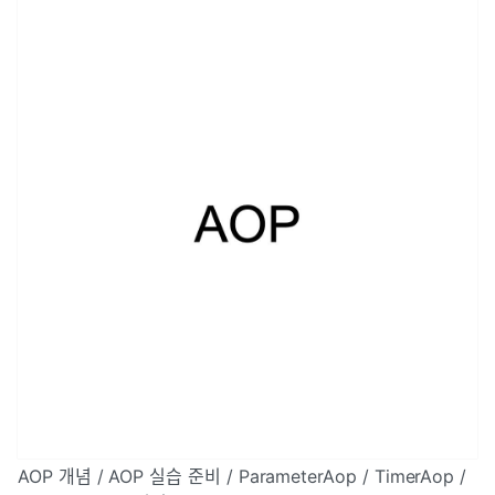
AOP 개념 / AOP 실습 준비 / ParameterAop / TimerAop /