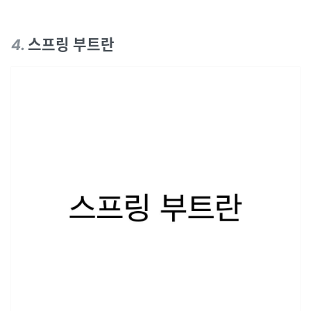
4
.
스프링 부트란