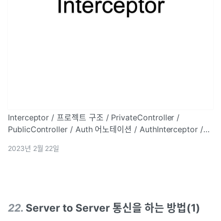
Interceptor / 프로젝트 구조 / PrivateController /
PublicController / Auth 어노테이션 / AuthInterceptor /
MvcConfig / AuthException / GlobalException
2023년 2월 22일
22
.
Server to Server 통신을 하는 방법(1)