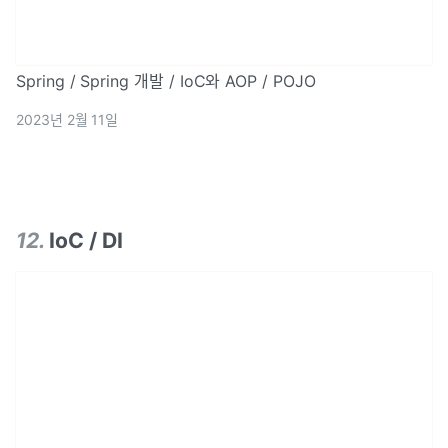
Spring / Spring 개발 / IoC와 AOP / POJO
2023년 2월 11일
12
.
IoC / DI