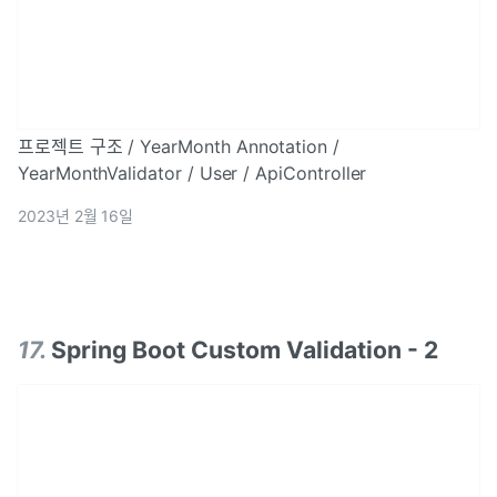
프로젝트 구조 / YearMonth Annotation /
YearMonthValidator / User / ApiController
2023년 2월 16일
17
.
Spring Boot Custom Validation - 2