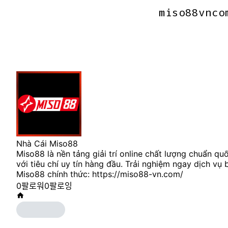
miso88vnco
miso88vnco
Nhà Cái Miso88
Miso88 là nền tảng giải trí online chất lượng chuẩn q
với tiêu chí uy tín hàng đầu. Trải nghiệm ngay dịch vụ 
Miso88 chính thức: https://miso88-vn.com/
0
팔로워
0
팔로잉