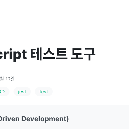
cript 테스트 도구
9월 10일
DD
jest
test
Driven Development)