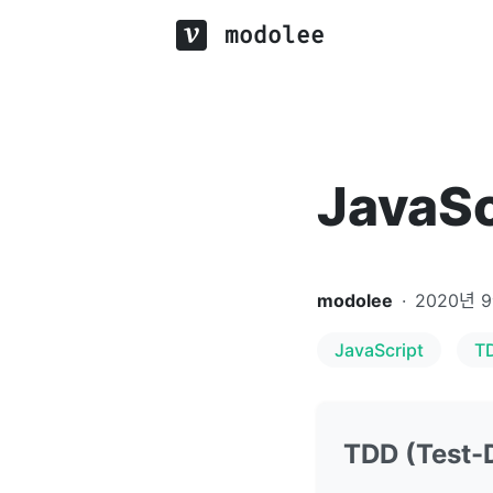
modolee
JavaS
modolee
·
2020년 
JavaScript
T
TDD (Test-