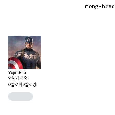
mong-hea
mong-hea
Yujin Bae
안녕하세요
0
팔로워
0
팔로잉