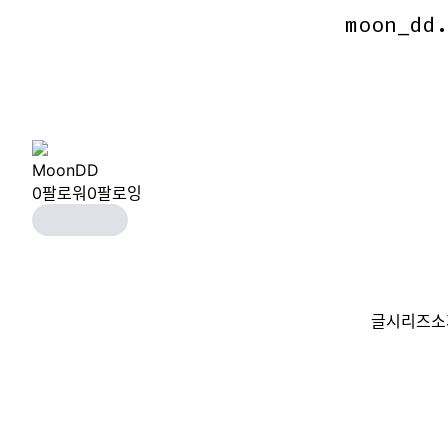
moon_dd
moon_dd
MoonDD
0
팔로워
0
팔로잉
글
시리즈
소