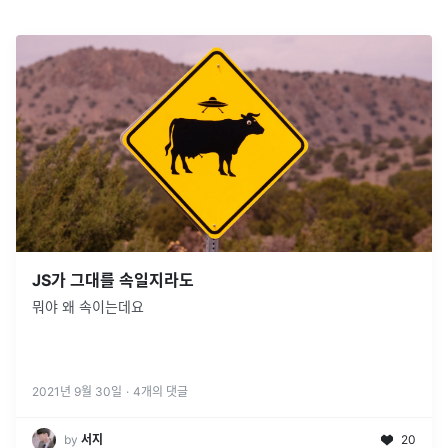
JS가 그대를 속일지라도
뭐야 왜 속이는데요
2021년 9월 30일
·
4
개의 댓글
by
서지
20