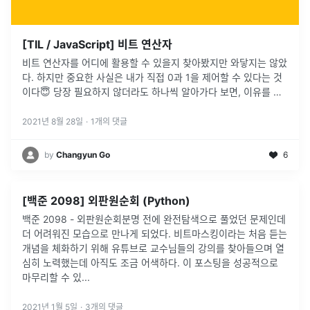
[TIL / JavaScript] 비트 연산자
비트 연산자를 어디에 활용할 수 있을지 찾아봤지만 와닿지는 않았
다. 하지만 중요한 사실은 내가 직접 0과 1을 제어할 수 있다는 것
이다😇 당장 필요하지 않더라도 하나씩 알아가다 보면, 이유를 깨
닫는 날이 오지 않을까🤔
2021년 8월 28일
·
1
개의 댓글
by
Changyun Go
6
[백준 2098] 외판원순회 (Python)
백준 2098 - 외판원순회분명 전에 완전탐색으로 풀었던 문제인데
더 어려워진 모습으로 만나게 되었다. 비트마스킹이라는 처음 듣는
개념을 체화하기 위해 유튜브로 교수님들의 강의를 찾아들으며 열
심히 노력했는데 아직도 조금 어색하다. 이 포스팅을 성공적으로
마무리할 수 있
...
2021년 1월 5일
·
3
개의 댓글