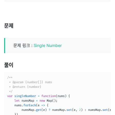
문제
문제 링크 :
Single Number
풀이
/**

 * @param {number[]} nums

 * @return {number}

 */
var
singleNumber
=
function
(
nums
)
{
let
 numsMap 
=
new
Map
(
)
;
    nums
.
forEach
(
e
=>
{
        numsMap
.
get
(
e
)
?
 numsMap
.
set
(
e
,
2
)
:
 numsMap
.
set
(
e
,
1
}
)