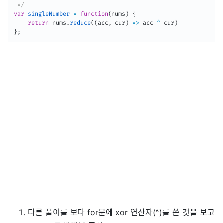
 */
var
singleNumber
=
function
(
nums
)
{
return
 nums
.
reduce
(
(
acc
,
 cur
)
=>
 acc 
^
 cur
)
}
;
다른 풀이를 보다 for문에 xor 연산자(^)를 쓴 것을 보고