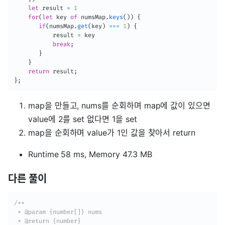
let
 result 
=
1
for
(
let
 key 
of
 numsMap
.
keys
(
)
)
{
if
(
numsMap
.
get
(
key
)
===
1
)
{
           result 
=
 key

break
;
}
}
return
 result
;
}
;
map을 만들고, nums를 순회하며 map에 값이 있으면
value에 2를 set 없다면 1을 set
map을 순회하며 value가 1인 값을 찾아서 return
Runtime 58 ms, Memory 47.3 MB
다른 풀이
/**

 * @param {number[]} nums

 * @return {number}
